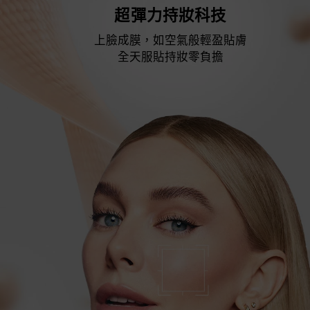
超彈力持妝科技
上臉成膜，如空氣般輕盈貼膚
全天服貼持妝零負擔