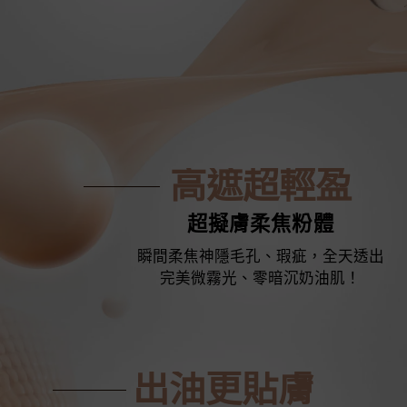
高遮超輕盈
超擬膚柔焦粉體
瞬間柔焦神隱毛孔、瑕疵，全天透出
完美微霧光、零暗沉奶油肌！
出油更貼膚