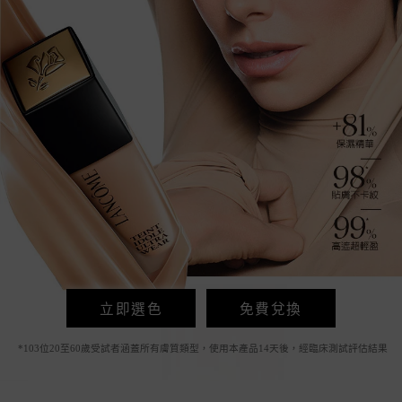
立即選色
免費兌換
*103位20至60歲受試者涵蓋所有膚質類型，使用本產品14天後，經臨床測試評估結果