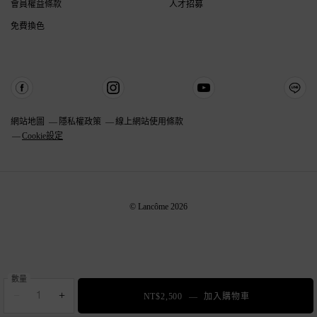
會員權益條款
人才招募
免費換色
網站地圖
隱私權政策
線上網站使用條款
Cookie設定
© Lancôme 2026
數量
−
+
NT$2,500
―
加入購物車
零粉感超持久粉底SP