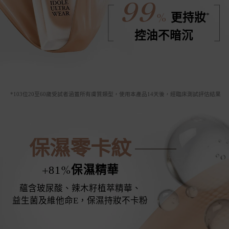
99
%
*
更持妝
控油不暗沉
*103位20至60歲受試者涵蓋所有膚質類型，使用本產品14天後，經臨床測試評估結果
保濕零卡紋
+
%
81
保濕精華
蘊含玻尿酸、辣木籽植萃精華、
益生菌及維他命E，保濕持妝不卡粉