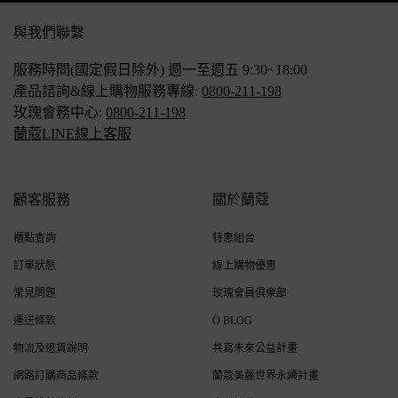
Footer navigation
與我們聯繫
服務時間(國定假日除外) 週一至週五 9:30~18:00
產品諮詢&線上購物服務專線:
0800-211-198
玫瑰會務中心:
0800-211-198
蘭蔻LINE線上客服
顧客服務
關於蘭蔻
櫃點查詢
特惠組合
訂單狀態
線上購物優惠
常見問題
玫瑰會員俱樂部
運送條款
Ô BLOG
物流及退貨說明
共寫未來公益計畫
網路訂購商品條款
蘭蔻美麗世界永續計畫