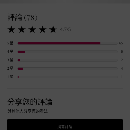
產品評論
評論 (78)
4.7/5
4.7 out of 5 stars.
65 re
5 星
65
6 rev
4 星
6
2 rev
3 星
2
4 rev
2 星
4
1 rev
1 星
1
分享您的評論
與其他人分享您的看法
撰寫評論