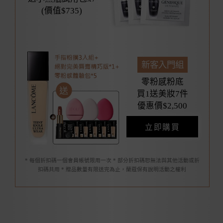
(價值$735)
新客入門組
零粉感粉底
買1送美妝7件
優惠價$2,500
立即購買
* 每個折扣碼一個會員帳號限用一次 * 部分折扣碼恕無法與其他活動或折
扣碼共用 * 贈品數量有限送完為止，蘭蔻保有說明活動之權利