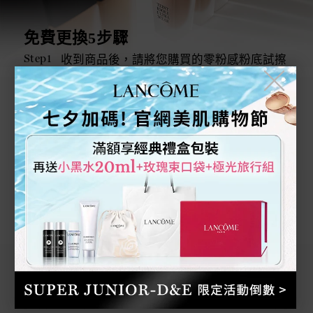
免費更換5步驟
Step1
收到商品後，請將您購買的零粉感粉底試擦
於臉上
╳
Step2
檢查確認顏色是否符合您的需求
Step3
若色號不適合，請重新挑選欲更換的色號
*限更換同款粉底，無法更換不同款商品
Step4
請於7天鑑賞期內聯繫客服並提供以下資訊
訂單編號、原購買色號、欲更換色號
Step5
確認上方資訊提供後，我們將派專人至指定
地址進行更換
注意事項
1. 每筆訂單限更換乙次
2. 需先聯繫客服，才提供更換色號服務
3. 換貨7天期限等同7天鑑賞期，自收到商品當日開