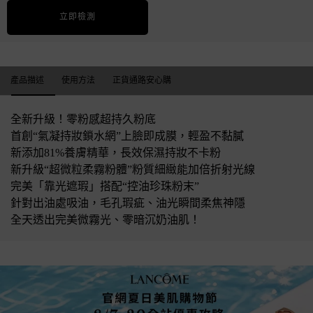
立即檢測
產品描述
產品描述
使用方法
正貨通路安心購
全新升級！零粉感超持久粉底
首創“氣凝持妝鎖水網”上臉即成膜，輕盈不黏膩
新添加81%養膚精華，長效保濕持妝不卡粉
新升級“超微粒柔霧粉體”粉質細緻能加倍折射光線
完美「靠光遮瑕」搭配“控油珍珠粉末”
針對出油處吸油，毛孔瑕疵、油光瞬間柔焦神隱
全天透出完美微霧光、零暗沉奶油肌！
2026 零粉感超持久粉底