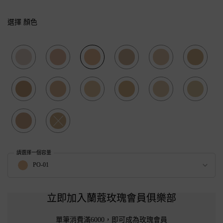
選擇 顏色
Selected
P-00, 1 of 14
Selected
P-01, 2 of 14
Selected
PO-01, 3 of 14
Selected
PO-03, 4 of 14
Selected
O-01, 5 of 14
Selected
O-02, 6 of
Selected
O-03, 7 of 14
Selected
BO-01, 8 of 14
Selected
BO-02, 9 of 14
Selected
BO-04, 10 of 14
Selected
B-01, 11 of 14
Selected
B-02, 12 o
Selected
PO-02, 13 of 14
Selected
The product variation is out of stock, BO-03, 14 of 14
請選擇一個容量
Select a 顏色 for 零粉感超持久粉底SPF 48/ PA++
PO-01
立即加入蘭蔻玫瑰會員俱樂部
單筆消費滿6000，即可成為玫瑰會員