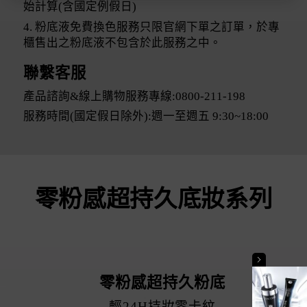
始計算(含國定例假日)
4. 粉底液免費換色服務只限官網下單之訂單，於專
櫃售出之粉底液不包含於此服務之中。
聯繫客服
產品諮詢&線上購物服務專線:0800-211-198
服務時間(國定假日除外):週一至週五 9:30~18:00
零粉感超持久底妝系列
零粉感超持久粉底
輕24H持妝零卡紋