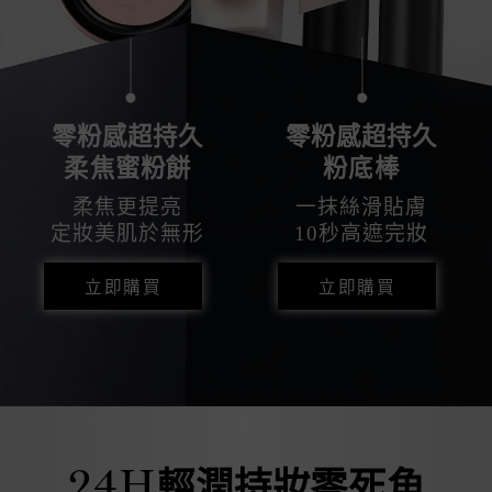
零粉感超持久
零粉感超持久
柔焦蜜粉餅
粉底棒
柔焦更提亮
一抹絲滑貼膚
定妝美肌於無形
10秒高遮完妝
立即購買
立即購買
24
H
輕潤持妝零死角