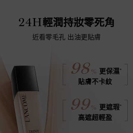
24
H
輕潤持妝零死角
近看零毛孔 出油更貼膚
98
%
*
更保濕
貼膚不卡紋
99
%
*
更遮瑕
高遮超輕盈