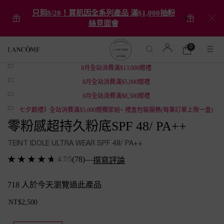
只到8/20！買肌因全系列產品 滿$1,000抽粉
絲見面會
0
0 product in cart
購
物
Main content
8月全站消費滿$13,000贈禮
車
8月全站消費滿$5,000贈禮
8月全站消費滿$8,500贈禮
七夕獻禮》全站消費滿$5,000贈獨家組+ 禮盒包裝服務(每筆訂單上限一盒)
零粉感超持久粉底SPF 48/ PA++
TEINT IDOLE ULTRA WEAR SPF 48/ PA++
(78)
—
4.7/5
撰寫評論
718 人於今天瀏覽過此產品
NT$2,500