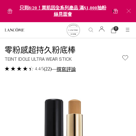
只到8/20！買肌因全系列產品 滿$1,000抽粉
絲見面會
0
0 product in cart
購
物
Main content
車
零粉感超持久粉底棒
TEINT IDOLE ULTRA WEAR STICK
(22)
—
4.4/5
撰寫評論