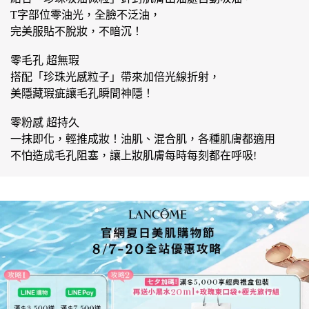
T字部位零油光，全臉不泛油，
完美服貼不脫妝，不暗沉！
零毛孔 超無瑕
搭配「珍珠光感粒子」帶來加倍光線折射，
美隱藏瑕疵讓毛孔瞬間神隱！
零粉感 超持久
一抹即化，輕推成妝！油肌、混合肌，各種肌膚都適用
不怕造成毛孔阻塞，讓上妝肌膚每時每刻都在呼吸!
2026 零粉感超持久粉底