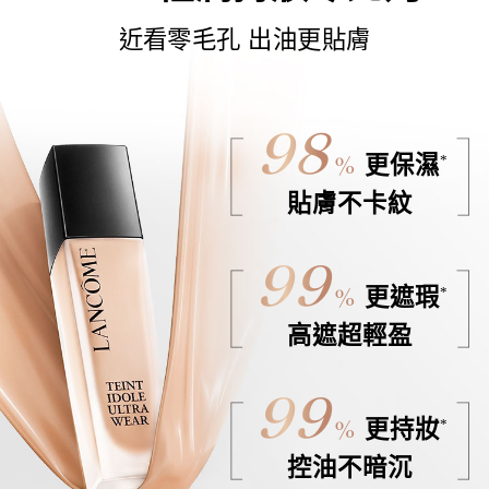
近看零毛孔 出油更貼膚
98
%
*
更保濕
貼膚不卡紋
99
%
*
更遮瑕
高遮超輕盈
99
%
*
更持妝
控油不暗沉