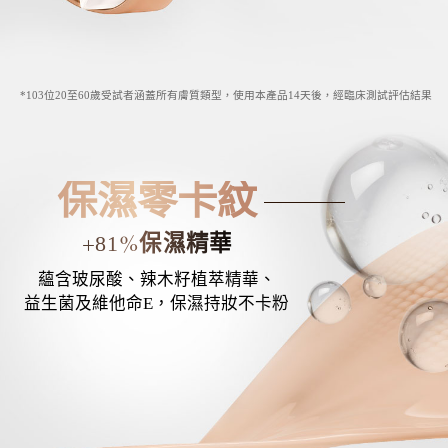
*103位20至60歲受試者涵蓋所有膚質類型，使用本產品14天後，經臨床測試評估結果
保濕零卡紋
+
%
81
保濕精華
蘊含玻尿酸、辣木籽植萃精華、
益生菌及維他命E，保濕持妝不卡粉