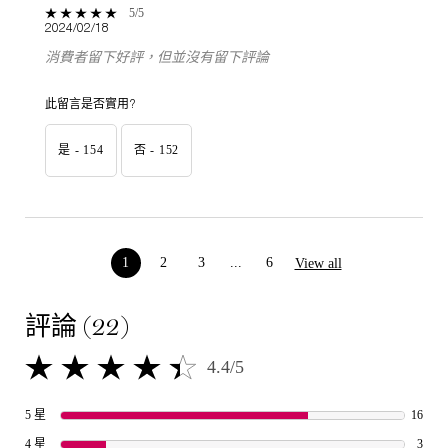
5 out of 5 stars.
5/5
2024/02/18
消費者留下好評，但並沒有留下評論
此留言是否實用?
是 -
154
否 -
152
product reviews
1
2
3
...
6
View all
Page 1 of 6. Current page
評論 (22)
產品評論
4.4/5
4.4 out of 5 stars.
16 re
5 星
16
3 rev
4 星
3