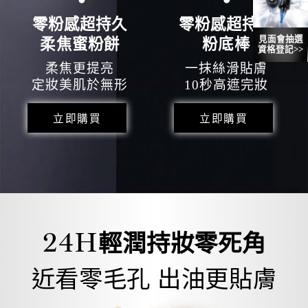
零粉感超持久
零粉感超持久
見面會抽選
柔焦蜜粉餅
粉底棒
資格登記>>
柔焦更提亮
一抹絲滑貼膚
定妝美肌於無形
10秒高遮完妝
立即購買
立即購買
24
H
輕潤持妝零死角
近看零毛孔 出油更貼膚