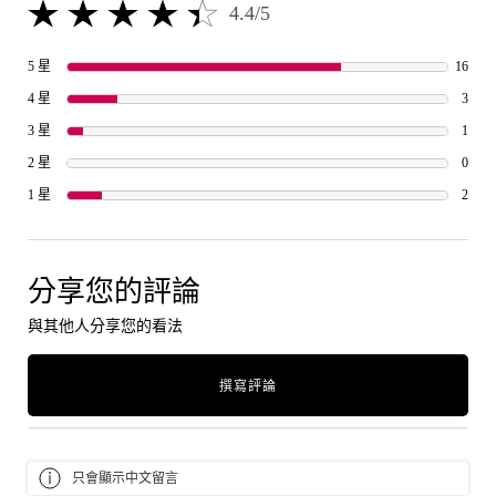
4.4/5
4.4 out of 5 stars.
16 re
5 星
16
3 rev
4 星
3
1 rev
3 星
1
1 rev
2 星
0
2 rev
1 星
2
分享您的評論
與其他人分享您的看法
撰寫評論
只會顯示中文留言