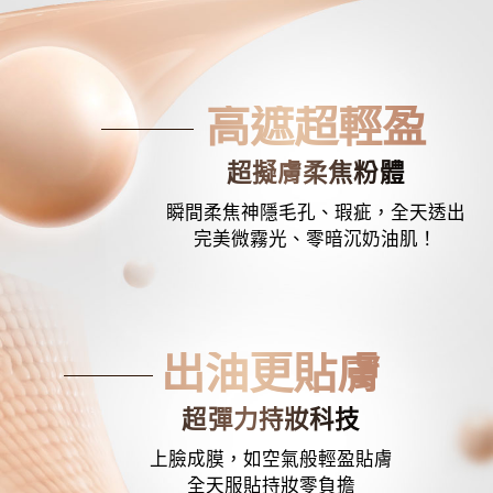
高遮超輕盈
超擬膚柔焦粉體
瞬間柔焦神隱毛孔、瑕疵，全天透出
完美微霧光、零暗沉奶油肌！
出油更貼膚
超彈力持妝科技
上臉成膜，如空氣般輕盈貼膚
全天服貼持妝零負擔