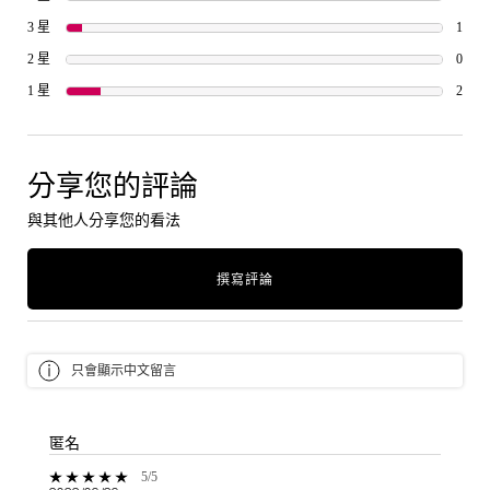
1 rev
3 星
1
1 rev
2 星
0
2 rev
1 星
2
分享您的評論
與其他人分享您的看法
撰寫評論
只會顯示中文留言
匿名
5 out of 5 stars.
5/5