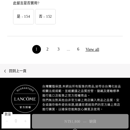
此留言是否實用?
是 -
154
否 -
152
product reviews
1
2
3
...
6
View all
Page 1 of 6. Current page
最近瀏覽
回到上一頁
數量
−
+
NT$1,800
―
缺貨
零粉感超持久粉底