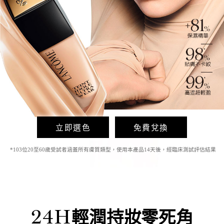
立即選色
免費兌換
*103位20至60歲受試者涵蓋所有膚質類型，使用本產品14天後，經臨床測試評估結果
24
H
輕潤持妝零死角