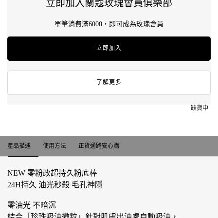
立即加入蘭蔻玫瑰會員俱樂部
單筆消費滿6000，即可成為玫瑰會員
立即加入
了解更多
缺貨中
產品描述
產品描述
使用方法
正貨通路安心購
NEW 零粉改超持久粉底棒
24H持久 油光秒殺 毛孔神隱
零油光 不暗沉
結合「珍珠吸油微粒」針對肌膚出油處自動吸油，