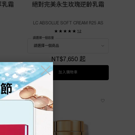
萃乳霜
絕對完美永生玫瑰逆齡乳霜
LC ABSOLUE SOFT CREAM R25 AS
12
請選擇一個容量
NT$7,650 起
╳
美永生玫瑰濃萃乳霜60ML_補充瓶
加入購物車
絕對完美永生玫瑰逆齡乳霜