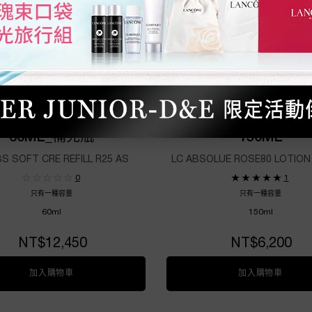
完美永生玫瑰逆齡乳霜
絕對完美永生玫瑰修
60ML_補充瓶
150ML
BS SOFT CRE REFILL R25 AS
LC ABSOLUE ROSE80 LOTION
0
1
只有一種容量
只有一種容量
60ml
150ml
NT$12,450
NT$6,200
加入購物車
絕對完美永生玫瑰逆齡乳霜60ML_補充瓶
加入購物車
絕對完