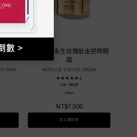
護精露
絕對完美永生玫瑰肽金逆時眼
霜
 B150ML
ABSOLUE THE EYE CREAM
2
只有一種容量
20ml
NT$7,500
美永生玫瑰修護精露150ML
加入購物車
絕對完美永生玫瑰肽金逆時眼霜