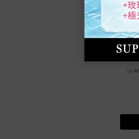
絕對
LC A