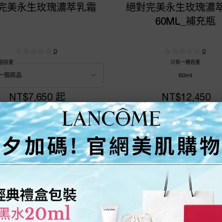
完美永生玫瑰濃萃乳霜
絕對完美永生玫瑰濃
60ML_補充瓶
0
0
個容量
只有一種容量
60ml
NT$7,650 起
NT$12,450
加入購物車
絕對完美永生玫瑰濃萃乳霜
加入購物車
絕對完