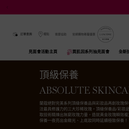
訂單查詢
櫃點
需要協助
官網購物專屬優惠
見面會活動主頁
買肌因系列抽見面會​
全新
Main content
頂級保養
ABSOLUTE SKINC
蘭蔻絕對完美系列頂級保養品與彩妝品再創玫瑰保
注最具修護力的三大珍稀玫瑰，頂級保養品/彩妝
取技術精煉出無窮玫瑰力量，造就黃金玫瑰瞬效複
保養一夜亮出金緻光、上底妝同時延續極致保養！