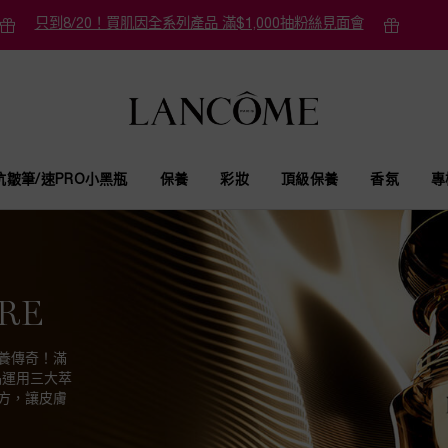
只到8/20！買肌因全系列產品 滿$1,000抽粉絲見面會
抗皺筆/速PRO小黑瓶
保養
彩妝
頂級保養
香氛
專
ARE
養傳奇！滿
品運用三大萃
方，讓皮膚