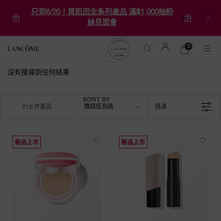
只到8/20！買肌因全系列產品 滿$1,000抽粉
絲見面會
0
0 product in ca
購
物
Main content
車
沒有搜尋到任何結果
Sort by
SORT BY
價錢低到高
過濾
218 件產品
FILTER MENU
新品上市
新品上市