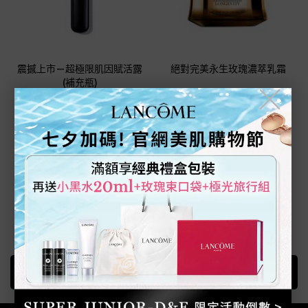
震撼上市—超極限肌因賦活露
絕對完美永生玫瑰濃萃乳霜
(補充瓶)
╳
GENIFIQUE ULTIMATE SERUM
REFILL
8
0
只有一種容量
請選擇一個容量
補充瓶-50ml
NT$3,990
NT$7,650 起
加入購物車
震撼上市—超極限肌因賦活露(補充瓶)
加入購物車
絕對完美永生
載入更多產品