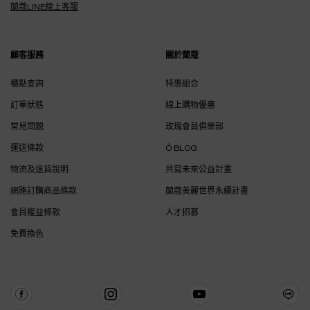
蘭蔻LINE線上客服
顧客服務
關於蘭蔻
櫃點查詢
特惠組合
訂單狀態
線上購物優惠
常見問題
玫瑰會員俱樂部
運送條款
Ô BLOG
物流及退貨說明
共寫未來公益計畫
網路訂購商品條款
蘭蔻美麗世界永續計畫
會員權益條款
人才招募
免費換色