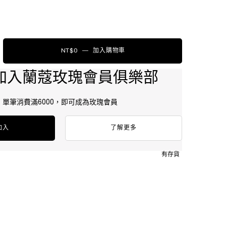
NT$0
―
加入購物車
絕對完美永生玫瑰濃萃乳霜15ML
加入蘭蔻玫瑰會員俱樂部
單筆消費滿6000，即可成為玫瑰會員
加入
了解更多
有存貨