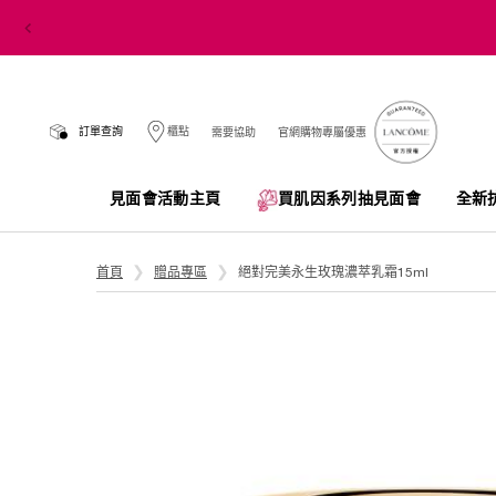
訂單查詢
櫃點
需要協助
官網購物專屬優惠
見面會活動主頁
買肌因系列抽見面會​
全新
Main content
首頁
贈品專區
絕對完美永生玫瑰濃萃乳霜15ml