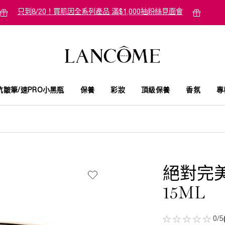
只到8/20！買肌因全系列產品 滿$1,000抽粉絲見面會
抗皺筆/速PRO小黑瓶
保養
彩妝
頂級保養
香氛
專
絕對完
15ML
0/5