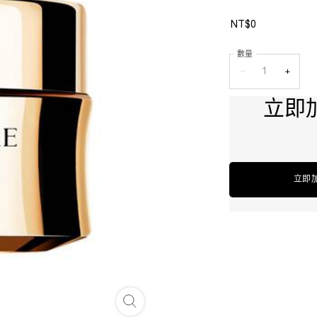
NT$0
數量
−
+
立即
立即
絕對完美永生玫瑰濃萃乳霜15ml - 放大圖像