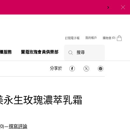
0
我的帳戶
訂閱電子報
購物車
0 product in cart
櫃服務
蘭蔻玫瑰會員俱樂部
搜尋
分享於 Facebook
分享於 Twitter
分享於 Pinterest
分享於
美永生玫瑰濃萃乳霜
(0)
—
撰寫評論