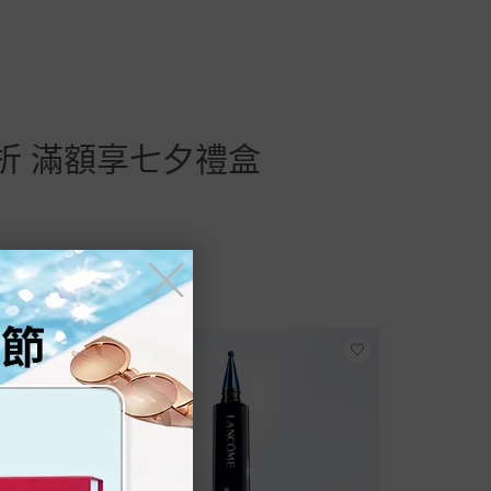
折 滿額享七夕禮盒
╳
新品上市