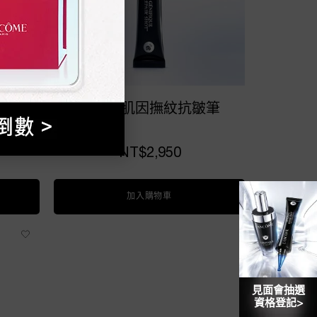
賦活露
超極限肌因撫紋抗皺筆
NT$2,950
市—超極限肌因賦活露
加入購物車
超極限肌因撫紋抗皺筆
見面會抽選
資格登記>