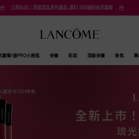
只到8/20！買肌因全系列產品 滿$1,000抽粉絲見面會
抗皺筆/速PRO小黑瓶
保養
彩妝
頂級保養
香氛
專