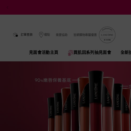
訂單查詢
櫃點
需要協助
官網購物專屬優惠
見面會活動主頁
買肌因系列抽見面會​
全新
Main content