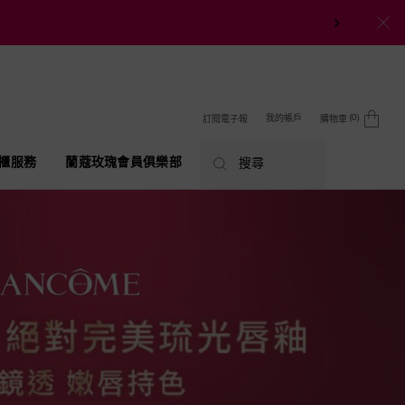
0
我的帳戶
訂閱電子報
購物車
0 product in cart
櫃服務
蘭蔻玫瑰會員俱樂部
搜尋