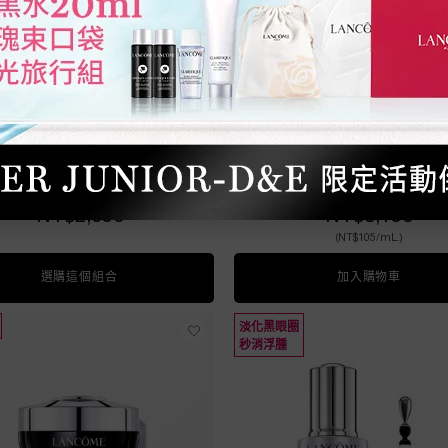
品快閃7折】全新撫紋抗
震撼上市—超極限肌因
皺筆送小黑家族10ML
NT$2,950
NT$3,150
(NT$105/mL.)
送小黑家族25ML
選購這個組合
【新品快閃7折】全新撫紋抗皺筆送小黑家族10ML
加入購物車
震撼上
淡化黑眼圈
秒消浮腫