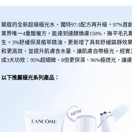
蘭蔻的全新超級極光水，獨特97:3配方再升級。97%
業界唯一4重酸複方，能達到速酵煥膚150%，撫平毛
生。3%舒緩保濕植萃精油，更新增了具有舒緩鎮靜效
和更高效，並提升肌膚含水量，讓肌膚自帶極光。經實
成3大功效：95%超細緻、8倍更保濕、96%極透光，讓
以下推薦極光系列產品：