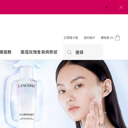
0
訂閱電子報
我的帳戶
購物車
0 product in cart
櫃服務
蘭蔻玫瑰會員俱樂部
搜尋