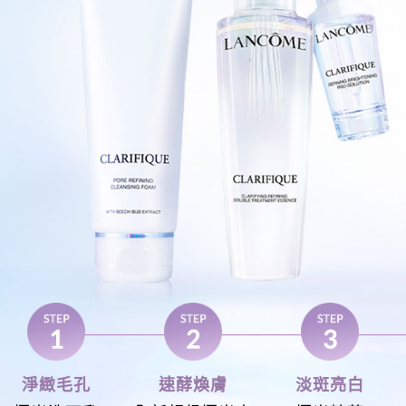
淨緻毛孔
速酵煥膚
淡斑亮白