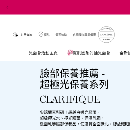
訂單查詢
櫃點
需要協助
官網購物專屬優惠
見面會活動主頁
買肌因系列抽見面會​
全新
Main content
臉部保養推薦 -
超極光保養系列
CLARIFIQUE
尖端酵素科研！超越白透光極限，
超級極光水、極光精華、保濕乳霜、
洗面乳等臉部保養品。使膚質全面進化，綻放耀眼