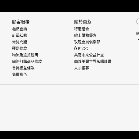
顧客服務
關於蘭蔻
櫃點查詢
特惠組合
訂單狀態
線上購物優惠
常見問題
玫瑰會員俱樂部
運送條款
Ô BLOG
物流及退貨說明
共寫未來公益計畫
網路訂購商品條款
蘭蔻美麗世界永續計畫
會員權益條款
人才招募
免費換色