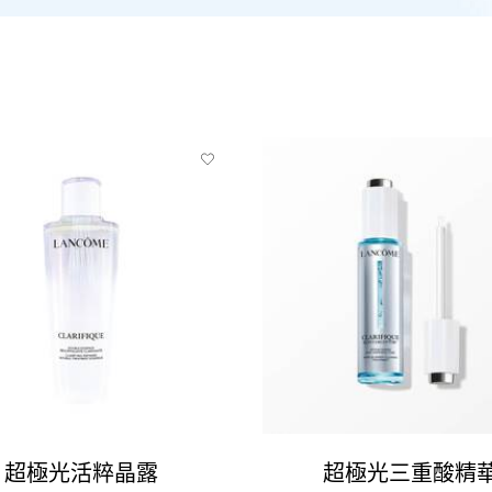
超極光活粹晶露
超極光三重酸精