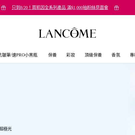
只到8/20！買肌因全系列產品 滿$1,000抽粉絲見面會
抗皺筆/速PRO小黑瓶
保養
彩妝
頂級保養
香氛
專
超極光