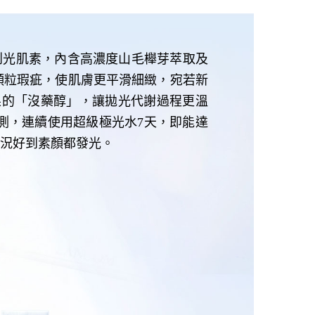
首創光肌素，內含高濃度山毛櫸芽萃取及
孔顆粒瑕疵，使肌膚更平滑細緻，宛若新
果的「沒藥醇」，讓拋光代謝過程更溫
測，連續使用超級極光水7天，即能達
膚況好到素顏都發光。