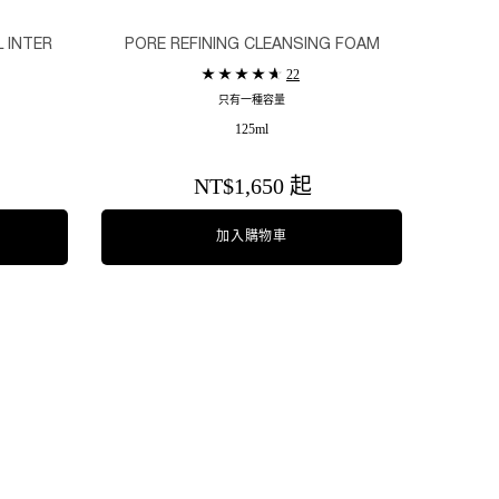
 INTER
PORE REFINING CLEANSING FOAM
22
只有一種容量
125ml
NT$1,650 起
加入購物車
三重酸精華
超極光淨緻毛孔洗面乳