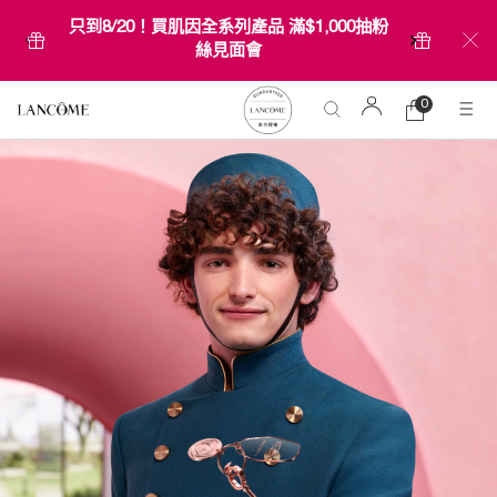
只到8/20！買肌因全系列產品 滿$1,000抽粉
絲見面會
0
0 product in ca
購
物
Main content
車