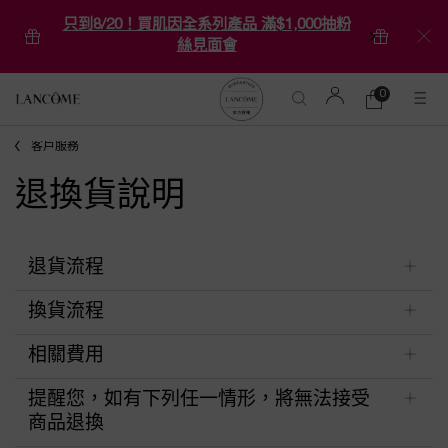
只到8/20！買肌因全系列產品 滿$1,000抽粉
絲見面會
0
0 product in ca
購
物
Main content
車
客戶服務
退換貨說明
退貨流程
換貨流程
相關費用
提醒您，如有下列任一情形，將無法接受
商品退換