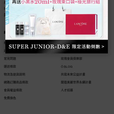
產品諮詢&線上購物服務專線:
0800-211-198
玫瑰會務中心:
0800-211-198
蘭蔻LINE線上客服
顧客服務
關於蘭蔻
櫃點查詢
特惠組合
訂單狀態
線上購物優惠
常見問題
玫瑰會員俱樂部
運送條款
Ô BLOG
物流及退貨說明
共寫未來公益計畫
網路訂購商品條款
蘭蔻美麗世界永續計畫
會員權益條款
人才招募
免費換色