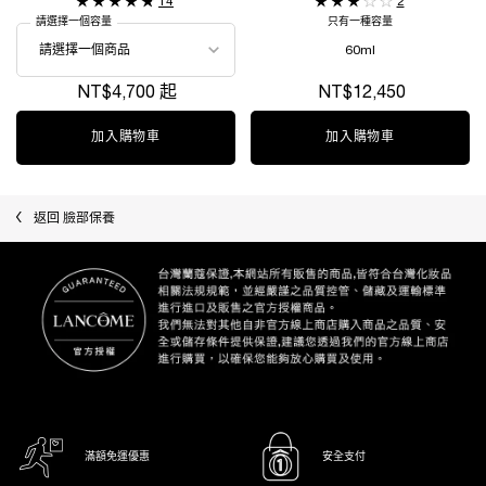
14
2
請選擇一個容量
只有一種容量
60ml
NT$4,700 起
NT$12,450
加入購物車
超緊顏多肽抗痕霜
加入購物車
絕對完美黃金
返回 臉部保養
滿額免運優惠
安全支付