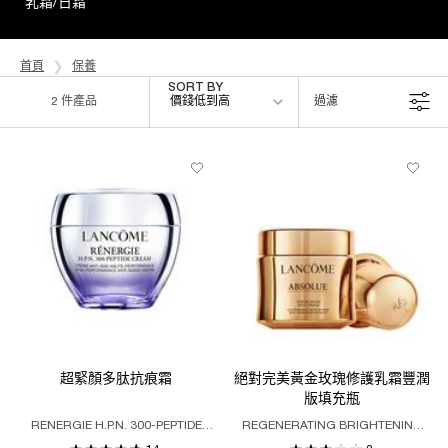
乳霜/日霜
首頁
保養
Sort by
SORT BY
2 件產品
價錢低到高
過濾
FILTER MENU
超緊顏多肽抗痕霜
絕對完美黃金玫瑰修護乳霜豐潤
版填充瓶
RENERGIE H.P.N. 300-PEPTIDE
REGENERATING BRIGHTENING
CREAM
RICH CREAM REFILL