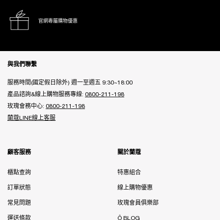
官網專屬購物優惠
Footer navigation
與我們聯繫
服務時間(國定假日除外) 週一至週五 9:30~18:00
產品諮詢&線上購物服務專線:
0800-211-198
玫瑰會務中心:
0800-211-198
蘭蔻LINE線上客服
顧客服務
關於蘭蔻
櫃點查詢
特惠組合
訂單狀態
線上購物優惠
常見問題
玫瑰會員俱樂部
運送條款
Ô BLOG