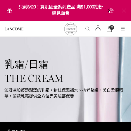
只到8/20！買肌因全系列產品 滿$1,000抽粉
絲見面會
0
0 product in ca
購
物
Main content
車
乳霜/日霜
THE CREAM
如凝凍般輕透潤澤的乳霜，封住保濕補水、抗老緊緻、美白柔順精
華，蘭蔻乳霜提供全方位完美臉部保養