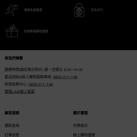
滿額免運優惠
安全支付
官網專屬購物優惠
Footer navigation
與我們聯繫
服務時間(國定假日除外) 週一至週五 9:30~18:00
產品諮詢&線上購物服務專線:
0800-211-198
玫瑰會務中心:
0800-211-198
蘭蔻LINE線上客服
顧客服務
關於蘭蔻
櫃點查詢
特惠組合
訂單狀態
線上購物優惠