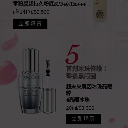
零粉感超持久粉底SPF48/PA+++
(全14色)/$2,500
立即購買
首創冰珠修護！
擊退黑眼圈
超未來肌因冰珠亮眼
粹
#亮眼冰珠
20ml/$3,300
立即購買