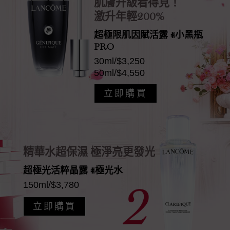
肌膚升級看得見！
激升年輕200%
超極限肌因賦活露 #小黑瓶
PRO
30ml/$3,250
50ml/$4,550
立即購買
精華水超保濕 極淨亮更發光
超極光活粹晶露 #極光水
150ml/$3,780
立即購買