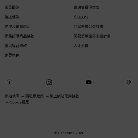
常見問題
玫瑰會員俱樂部
運送條款
Ô BLOG
物流及退貨說明
共寫未來公益計畫
網路訂購商品條款
蘭蔻美麗世界永續計畫
會員權益條款
人才招募
免費換色
網站地圖
隱私權政策
線上網站使用條款
Cookie設定
© Lancôme 2026