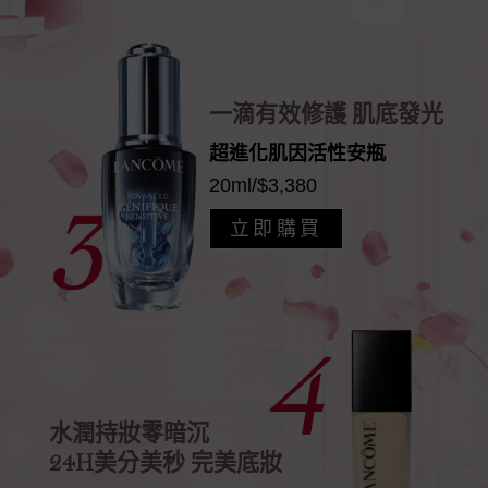
一滴有效修護 肌底發光
超進化肌因活性安瓶
20ml/$3,380
立即購買
水潤持妝零暗沉
24H美分美秒 完美底妝