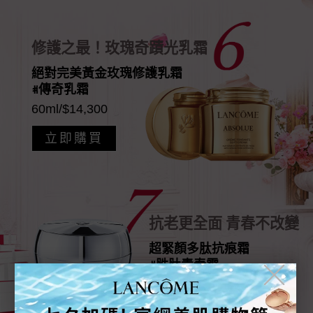
修護之最！玫瑰奇蹟光乳霜
絕對完美黃金玫瑰修護乳霜
#傳奇乳霜
60ml/$14,300
立即購買
抗老更全面 青春不改變
超緊顏多肽抗痕霜
#胜肽青春霜
╳
50ml/$4,700
立即購買