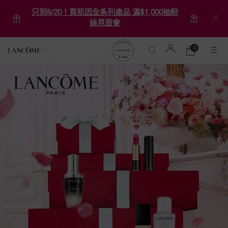
只到8/20！買肌因全系列產品 滿$1,000抽粉
絲見面會
0
0 product in ca
購
物
Main content
車