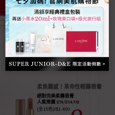
水感不曬老 修護真抗老
超輕盈UV水凝露
SPF50 PA++++
30ml/$2,450
立即購買
柔焦霧感！革命性輕霧唇膏
絕對完美柔霧唇膏
人氣推薦 274/214/02
(全15色)/$1,400