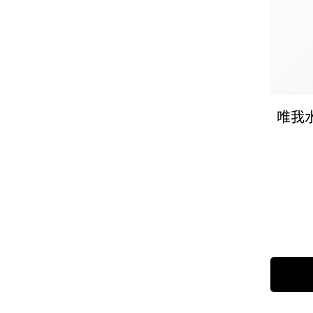
唯我
Select a colour