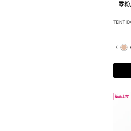
零粉
TEINT I
Select a colour
Selected
P-00 col
Sel
P-0
新品上市