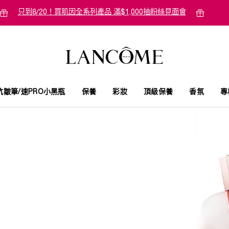
只到8/20！買肌因全系列產品 滿$1,000抽粉絲見面會
抗皺筆/速PRO小黑瓶
保養
彩妝
頂級保養
香氛
專