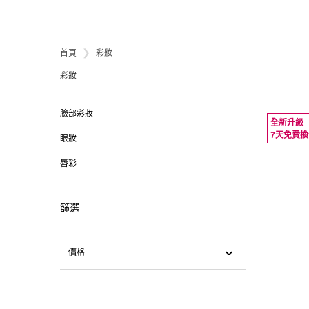
首頁
彩妝
彩妝
彩妝
臉部彩妝
全新升級
7天免費換
眼妝
唇彩
篩選
價格