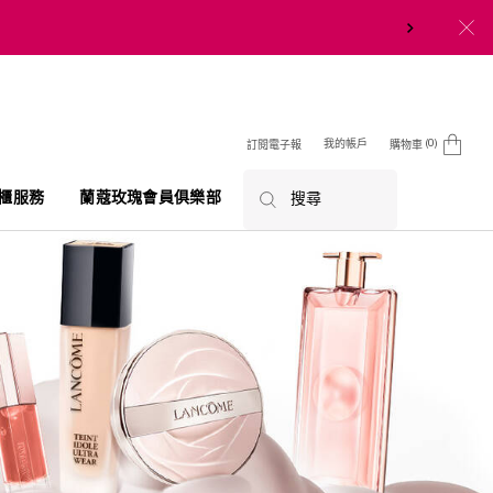
0
我的帳戶
訂閱電子報
購物車
0 product in cart
櫃服務
蘭蔻玫瑰會員俱樂部
搜尋