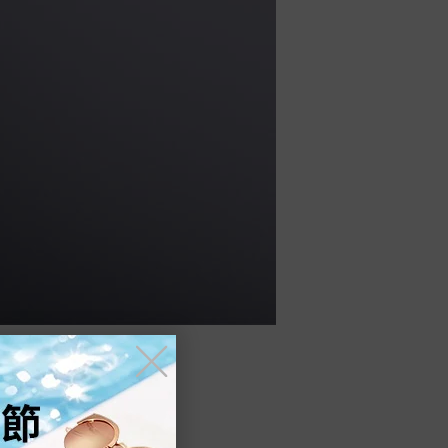
╳
TOMORROW