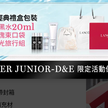
美麗人生，蘭蔻與你相伴！
美麗世界，蘭蔻與你共同守護！
充材
帶封箱
填充材