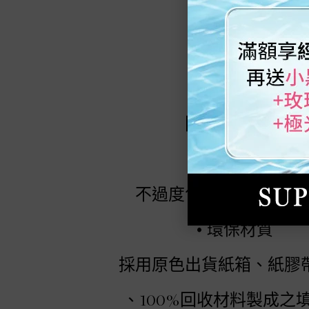
關於環保包裝
•
包裝減量
不過度包裝降低使用填
•
環保材質
採用原色出貨紙箱、紙膠
、100%回收材料製成之