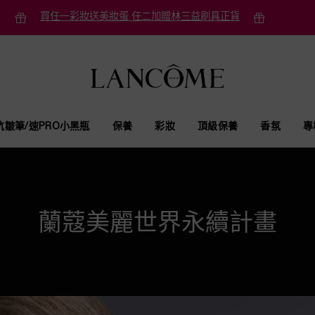
買任一彩妝送美妝蛋 任二加贈林三益刷具正貨
抗皺筆/速PRO小黑瓶
保養
彩妝
頂級保養
香氛
專
蘭蔻美麗世界永續計畫