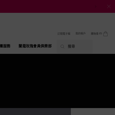
0
我的帳戶
訂閱電子報
購物車
0 product in cart
櫃服務
蘭蔻玫瑰會員俱樂部
搜尋