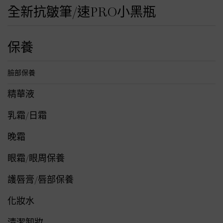
全新抗皺筆/速PRO小黑瓶
保養
臉部保養
精華液
乳霜/日霜
晚霜
眼霜/眼周保養
護唇膏/唇部保養
化妝水
清潔卸妝