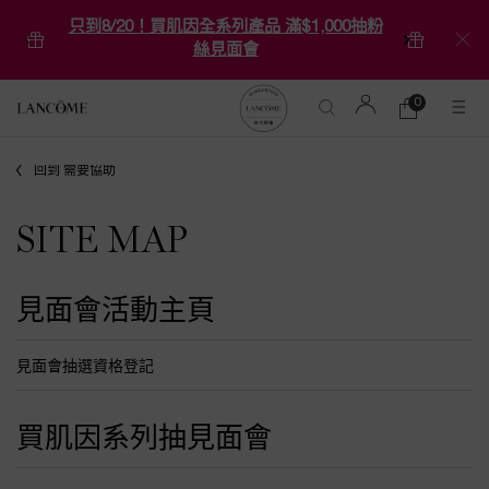
只到8/20！買肌因全系列產品 滿$1,000抽粉
絲見面會
0
0 product in ca
購
物
Main content
車
回到 需要協助
SITE MAP
見面會活動主頁
見面會抽選資格登記
買肌因系列抽見面會​