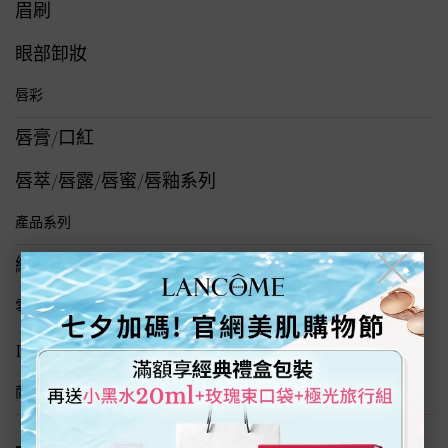
眉刷
眼部卸妝
唇彩
唇膏/口紅
唇萃/唇露/唇蜜/唇釉系列
產品系列
絕對完美唇膏系列
╳
零粉感粉底全系列
IDOLE唯我彩妝系列
蘭蔻NEW線上選色儀