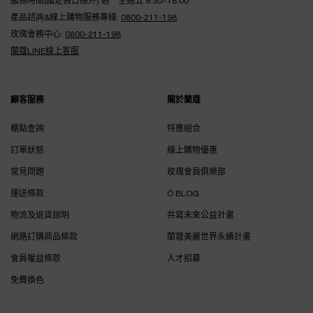
服務時間(國定假日除外) 週一至週五 9:30~18:00
產品諮詢&線上購物服務專線:
0800-211-198
玫瑰會務中心:
0800-211-198
蘭蔻LINE線上客服
顧客服務
關於蘭蔻
櫃點查詢
特惠組合
訂單狀態
線上購物優惠
常見問題
玫瑰會員俱樂部
運送條款
Ô BLOG
物流及退貨說明
共寫未來公益計畫
網路訂購商品條款
蘭蔻美麗世界永續計畫
會員權益條款
人才招募
免費換色