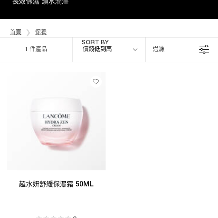
長效保濕 鎖水潤澤
首頁
保養
Sort by
SORT BY
1 件產品
價錢低到高
過濾
FILTER MENU
超水妍舒緩保濕霜 50ML