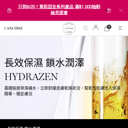
只到8/20！買肌因全系列產品 滿$1,000抽粉
絲見面會
0
0 product in ca
購
物
Main content
車
長效保濕 鎖水潤澤
HYDRAZEN
基礎臉部保濕補水，立即舒緩皮膚乾燥狀況，幫乾性肌膚注入保濕
精華，穩定膚況