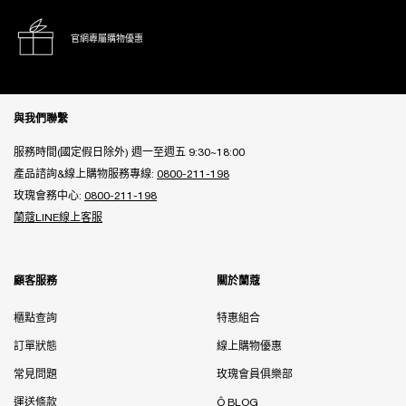
官網專屬購物優惠
Footer navigation
與我們聯繫
服務時間(國定假日除外) 週一至週五 9:30~18:00
產品諮詢&線上購物服務專線:
0800-211-198
玫瑰會務中心:
0800-211-198
蘭蔻LINE線上客服
顧客服務
關於蘭蔻
櫃點查詢
特惠組合
訂單狀態
線上購物優惠
常見問題
玫瑰會員俱樂部
運送條款
Ô BLOG