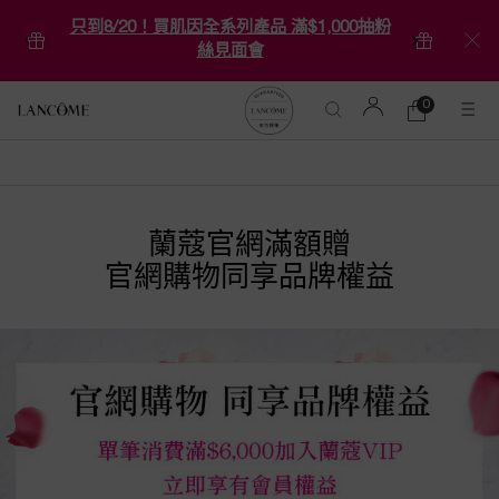
只到8/20！買肌因全系列產品 滿$1,000抽粉
絲見面會
0
0 product in ca
購
物
Main content
車
蘭蔻官網滿額贈
官網購物同享品牌權益