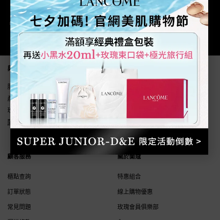
官網專屬購物優惠
Footer navigation
與我們聯繫
服務時間(國定假日除外) 週一至週五 9:30~18:00
產品諮詢&線上購物服務專線:
0800-211-198
玫瑰會務中心:
0800-211-198
蘭蔻LINE線上客服
顧客服務
關於蘭蔻
櫃點查詢
特惠組合
訂單狀態
線上購物優惠
常見問題
玫瑰會員俱樂部