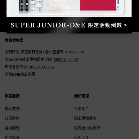
官網專屬購物優惠
Footer navigation
與我們聯繫
服務時間(國定假日除外) 週一至週五 9:30~18:00
產品諮詢&線上購物服務專線:
0800-211-198
玫瑰會務中心:
0800-211-198
蘭蔻LINE線上客服
顧客服務
關於蘭蔻
櫃點查詢
特惠組合
訂單狀態
線上購物優惠
常見問題
玫瑰會員俱樂部
運送條款
Ô BLOG