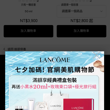
0
0
只有一種容量
請選擇一個容量
50 ml
NT$3,900
NT$2,800 起
加入購物車
超極效UV抗斑精華防曬乳 SPF50+ PA++++
加入購物車
全新超輕盈UV水
返回 臉部保養
╳
滿額免運優惠
安全支付