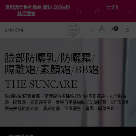
只到8/20！買肌因全系列產品 滿$1,000抽粉
絲見面會
0
0 product in ca
購
物
Main content
車
臉部防曬乳/防曬霜/
隔離霜/素顏霜/BB霜
THE SUNCARE
臉部防曬/隔離推薦，蘭蔻提供多種臉部防曬/隔離產品，包含防曬
霜、隔離霜、素顏霜等等。做好日常基礎臉部防曬隔離，SPF50讓
你完美抵抗紫外線，清爽防曬，不懼曬黑、曬傷、曬傷黑斑！