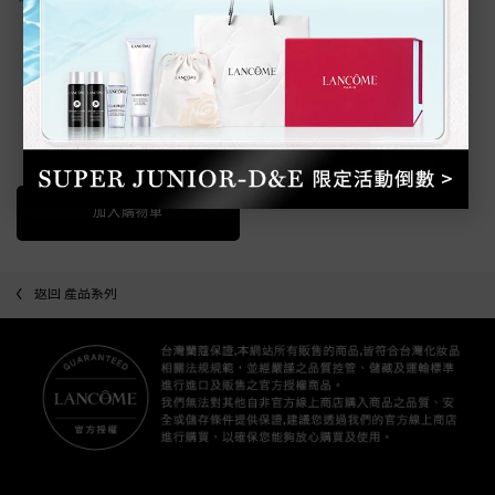
限定聖誕彩妝)
0
色號:
9
One colour available
Selected
9 color for 絕對完美唇膏-絲絨霧感 (90週年限定聖誕彩妝), 1 of 
NT$1,600
加入購物車
絕對完美唇膏-絲絨霧感 (90週年限定聖誕彩妝)
返回 產品系列