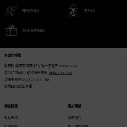
滿額免運優惠
安全支付
官網專屬購物優惠
Footer navigation
與我們聯繫
服務時間(國定假日除外) 週一至週五 9:30~18:00
產品諮詢&線上購物服務專線:
0800-211-198
玫瑰會務中心:
0800-211-198
蘭蔻LINE線上客服
顧客服務
關於蘭蔻
櫃點查詢
特惠組合
訂單狀態
線上購物優惠