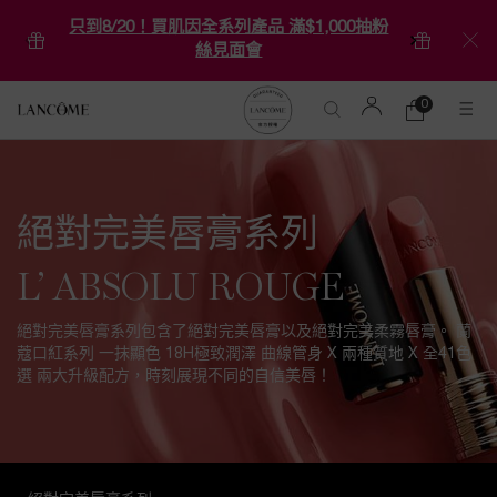
只到8/20！買肌因全系列產品 滿$1,000抽粉
絲見面會
0
0 product in ca
購
物
Main content
車
絕對完美唇膏系列
L’ ABSOLU ROUGE
絕對完美唇膏系列包含了絕對完美唇膏以及絕對完美柔霧唇膏。 蘭
蔻口紅系列 一抹顯色 18H極致潤澤 曲線管身 X 兩種質地 X 全41色
選 兩大升級配方，時刻展現不同的自信美唇！