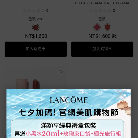
LC LAR DRAMA MATTE DRAMA
0
0
色號:
296
色號:
Select a colour
for 絕對完美唇膏-絲絨
One colour available
Selected
06 color for LC LAR DR
Selected
09 color for 
Selected
296 color for 絕對完美唇膏-絲絨霧感 (90週年限定聖誕彩妝), 1 o
NT$1,600
NT$1,600 起
加入購物車
絕對完美唇膏-絲絨霧感 (90週年限定聖誕彩妝)
加入購物車
絕對完美唇膏-
╳
絕對完美唇膏-絲絨霧感 (90週年