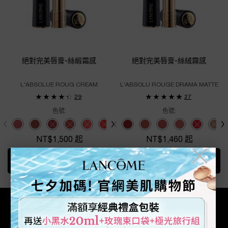
絕對完美唇膏-絲緞霜感
絕對完美唇膏-絲絨霧感
L'ABSOLUE ROUG CREAM
L'ABSOLU ROUGE DRAMA MATTE
29
27
色號:
色號:
Select a colour
for 絕對完美唇膏-絲緞霜感
Select a colour
for 絕對完美唇膏-絲絨
Selected
264 color for 絕對完美唇膏-絲緞霜感, 1 of 12
Selected
274 color for 絕對完美唇膏-絲緞霜感, 2 of 12
Selected
The product variation is out of stock, 180 color for 絕對完
Selected
The product variation is out of stock, 125 color fo
Selected
The product variation is out of stock, 120 co
Selected
The product variation is out of stock, 
Selected
The product variation is out of st
Selected
新色#296 color for 絕對完美唇膏-絲絨
Selected
The product variation is out
Selected
新色#277 color for 絕對完美唇
Selected
The product variation i
Selected
新色#316 color for 
Selected
The product varia
Selected
新色#217 color
Selected
The product
Selected
The produc
Select
The pr
Sele
The 
NT$1,500 起
NT$1,460 起
╳
加入購物車
絕對完美唇膏-絲緞霜感
加入購物車
絕對完美唇膏