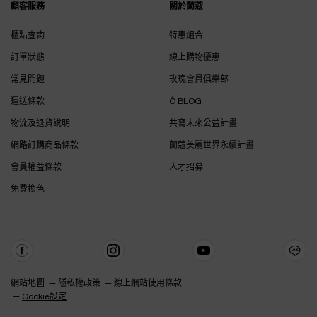
顧客服務
關於蘭蔻
櫃點查詢
特惠組合
訂單狀態
線上購物優惠
常見問題
玫瑰會員俱樂部
運送條款
Ô BLOG
物流及退貨說明
共寫未來公益計畫
網路訂購商品條款
蘭蔻美麗世界永續計畫
會員權益條款
人才招募
免費換色
網站地圖
隱私權政策
線上網站使用條款
Cookie設定