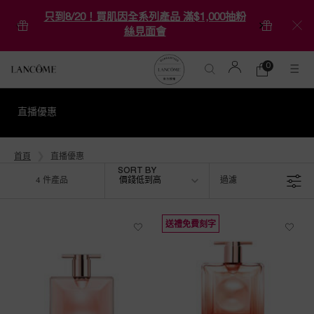
只到8/20！買肌因全系列產品 滿$1,000抽粉
絲見面會
0
0 product in ca
購
物
Main content
車
直播優惠
首頁
直播優惠
Sort by
SORT BY
4 件產品
價錢低到高
過濾
FILTER MENU
送禮免費刻字