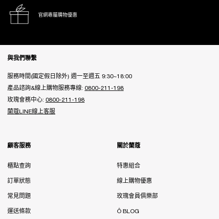
官網專屬購物優惠
Footer navigation
與我們聯繫
服務時間(國定假日除外) 週一至週五 9:30~18:00
產品諮詢&線上購物服務專線:
0800-211-198
玫瑰會務中心:
0800-211-198
蘭蔻LINE線上客服
顧客服務
關於蘭蔻
櫃點查詢
特惠組合
訂單狀態
線上購物優惠
常見問題
玫瑰會員俱樂部
運送條款
Ô BLOG