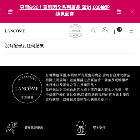
只到8/20！買肌因全系列產品 滿$1,000抽粉
絲見面會
0
0 product in ca
購
物
Main content
車
沒有搜尋到任何結果
滿額免運優惠
安全支付