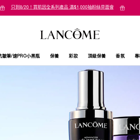
只到8/20！買肌因全系列產品 滿$1,000抽粉絲見面會
抗皺筆/速PRO小黑瓶
保養
彩妝
頂級保養
香氛
專