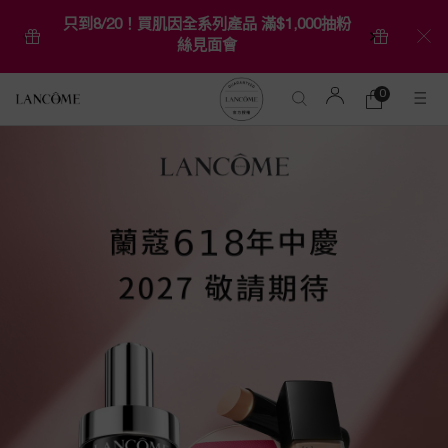
只到8/20！買肌因全系列產品 滿$1,000抽粉
絲見面會
0
0 product in ca
購
物
Main content
車