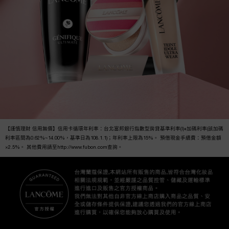
【謹慎理財 信用無價】信用卡循環年利率：台北富邦銀行指數型房貸基準利率(I)+加碼利率(該加碼
利率區間為0.62%~14.00%，基準日為108.1.1)；年利率上限為15%。 預借現金手續費：預借金額
×2.5%。 其他費用請至http://www.fubon.com查詢。