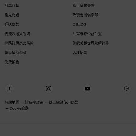
訂單狀態
線上購物優惠
常見問題
玫瑰會員俱樂部
運送條款
Ô BLOG
物流及退貨說明
共寫未來公益計畫
網路訂購商品條款
蘭蔻美麗世界永續計畫
會員權益條款
人才招募
免費換色
網站地圖
隱私權政策
線上網站使用條款
Cookie設定