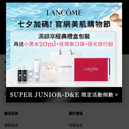
╳
滿額免運優惠
安全支付
官網專屬購物優惠
Footer navigation
與我們聯繫
服務時間(國定假日除外) 週一至週五 9:30~18:00
產品諮詢&線上購物服務專線:
0800-211-198
玫瑰會務中心:
0800-211-198
蘭蔻LINE線上客服
顧客服務
關於蘭蔻
櫃點查詢
特惠組合