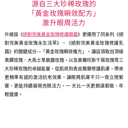
源自三大珍稀玫瑰的
「黃金玫瑰瞬效配方」
激升眼周活力
升級版《
絕對完美黃金玫瑰修護眼霜
》更運用了同系列《絕
對完美黃金玫瑰永生活萃》、《絕對完美黃金玫瑰修護乳
霜》的關鍵成分--「黃金玫瑰瞬效複方」，讓這項取自頂級
黑鑽玫瑰、大馬士革晨露玫瑰，以及普羅旺斯千葉玫瑰等三
大珍稀玫瑰的卓越能量，從肌底到表皮層層修護肌膚，帶來
更精準有感的激活抗老效果，讓眼周肌膚不只一夜立現緊
實，更能持續展現亮眼活力，一 天比一天更飽滿緊緻、年
輕健康。