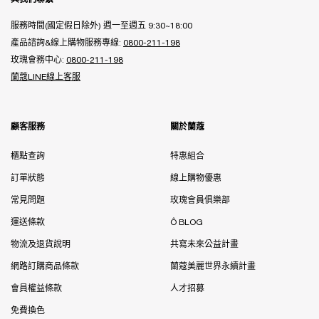
服務時間(國定假日除外) 週一至週五 9:30~18:00
產品諮詢&線上購物服務專線:
0800-211-198
玫瑰會務中心:
0800-211-198
蘭蔻LINE線上客服
顧客服務
關於蘭蔻
櫃點查詢
特惠組合
訂單狀態
線上購物優惠
常見問題
玫瑰會員俱樂部
運送條款
Ô BLOG
物流及退貨說明
共寫未來公益計畫
網路訂購商品條款
蘭蔻美麗世界永續計畫
會員權益條款
人才招募
免費換色