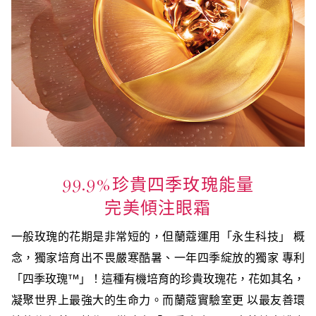
99.9%珍貴四季玫瑰能量
完美傾注眼霜
一般玫瑰的花期是非常短的，但蘭蔻運用「永生科技」 概
念，獨家培育出不畏嚴寒酷暑、一年四季綻放的獨家 專利
「四季玫瑰™」！這種有機培育的珍貴玫瑰花，花如其名，
凝聚世界上最強大的生命力。而蘭蔻實驗室更 以最友善環