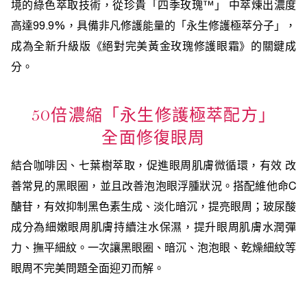
境的綠色萃取技術，從珍貴「四季玫瑰™」 中萃煉出濃度
高達99.9%，具備非凡修護能量的「永生修護極萃分子」，
成為全新升級版《絕對完美黃金玫瑰修護眼霜》的關鍵成
分。
50倍濃縮「永生修護極萃配方」
全面修復眼周
結合咖啡因、七葉樹萃取，促進眼周肌膚微循環，有效 改
善常見的黑眼圈，並且改善泡泡眼浮腫狀況。搭配維他命C
醣苷，有效抑制黑色素生成、淡化暗沉，提亮眼周；玻尿酸
成分為細嫩眼周肌膚持續注水保濕，提升眼周肌膚水潤彈
力、撫平細紋。一次讓黑眼圈、暗沉、泡泡眼、乾燥細紋等
眼周不完美問題全面迎刃而解。