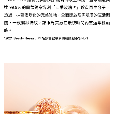
「ABSOLUE絕對完美系列」獨有的永生科技，凝聚濃度高
達 99.9%的蘭蔻獨家專利「四季玫瑰™」珍貴再生分子，
透過一抹輕潤瞬化的完美質地，全面開啟眼周肌膚的賦活開
關，一夜緊緻撫紋，讓眼周美感在最快時間內重返年輕巔
峰。
*2021 Beauty Research排名銷售數量為頂級眼霜市場No.1