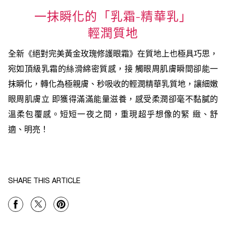
一抹瞬化的「乳霜-精華乳」
輕潤質地
全新《絕對完美黃金玫瑰修護眼霜》在質地上也極具巧思，
宛如頂級乳霜的絲滑綿密質感，接 觸眼周肌膚瞬間卻能一
抹瞬化，轉化為極親膚、秒吸收的輕潤精華乳質地，讓細嫩
眼周肌膚立 即獲得滿滿能量滋養，感受柔潤卻毫不黏膩的
溫柔包覆感。短短一夜之間，重現超乎想像的緊 緻、舒
適、明亮！
SHARE THIS ARTICLE
Share On Facebook
Share On Twitter
Share On Pinterest