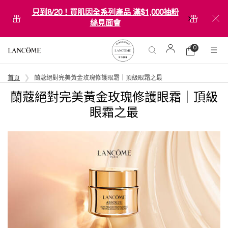
只到8/20！買肌因全系列產品 滿$1,000抽粉
絲見面會
0
0 product in ca
購
物
Main content
車
首頁
蘭蔻絕對完美黃金玫瑰修護眼霜｜頂級眼霜之最
蘭蔻絕對完美黃金玫瑰修護眼霜｜頂級
眼霜之最