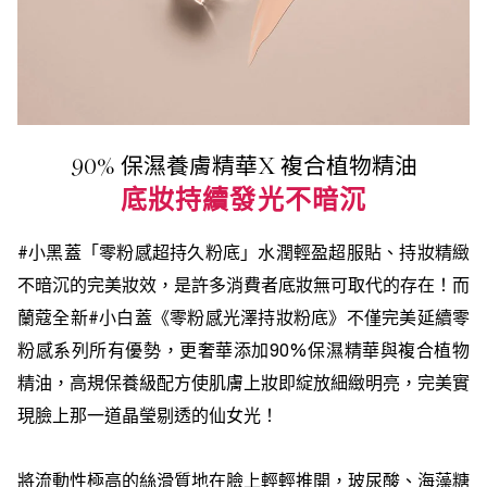
90% 保濕養膚精華X 複合植物精油
底妝持續發光不暗沉
#小黑蓋「零粉感超持久粉底」水潤輕盈超服貼、持妝精緻
不暗沉的完美妝效，是許多消費者底妝無可取代的存在！而
蘭蔻全新#小白蓋《零粉感光澤持妝粉底》不僅完美延續零
粉感系列所有優勢，更奢華添加90%保濕精華與複合植物
精油，高規保養級配方使肌膚上妝即綻放細緻明亮，完美實
現臉上那一道晶瑩剔透的仙女光！
將流動性極高的絲滑質地在臉上輕輕推開，玻尿酸、海藻糖