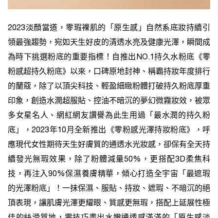
2023淡顏當道，零瑕裸肌的「原生感」自然系底妝持續引
領最強趨勢，宛如天生好皮的清透水亮及健康光澤，瞬間成
為時下挑選粉底的重要指標！自推出NO.1持久水粉底《零
粉感超持久粉底》以來，口碑原地封神、稱霸持妝年度排行
的蘭蔻，除了以頂尖科技、輕盈細緻粉體打破持久粉底厚重
印象，創造水潤超服貼、控油不暗沉的夢幻微霧妝效，被眾
多女星名人、網紅網友讚譽為此生用過「最水潤的持久粉
底」，2023年10月全新推出《零粉感光澤持妝粉底》，呼
應現代女性期待天生好膚質的通透水光妝感，卻保有全天持
續發光無瑕效果，除了粉體減量50%，更搭配3D柔焦科
技，再注入90%保濕養膚精華，傾心打造全宇宙「最遮瑕
的光澤粉底」！一抹保濕、服貼、持妝、遮瑕、不暗沉的絕
頂表現，讓肌膚光澤更耀眼、質感更無瑕，搭配上延展性極
佳的絲滑質地，零技巧畫出水嫩通透感滿滿的「原生感淡