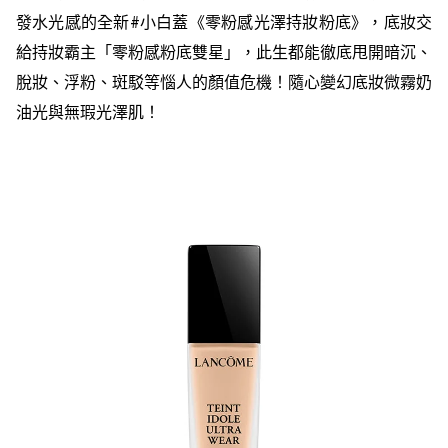
發水光感的全新#小白蓋《零粉感光澤持妝粉底》，底妝交
給持妝霸主「零粉感粉底雙星」，此生都能徹底甩開暗沉、
脫妝、浮粉、斑駁等惱人的顏值危機！隨心變幻底妝微霧奶
油光與無瑕光澤肌！