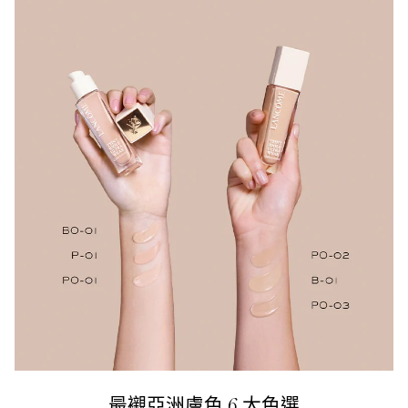
最襯亞洲膚色 6 大色選