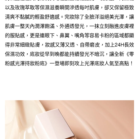
以及玫瑰萃取等保濕滋養瞬間滲透每吋肌膚，卻又保留極致
清爽不黏膩的輕盈舒適感。完妝除了全臉洋溢絕美光澤，讓
肌膚一整天內潤澤飽滿、外通透發光，一抹立刻融進皮膚裡
的服貼感，更是連眼下、鼻翼、嘴角等容易卡粉的區域都顯
得非常細緻貼膚，妝感又薄又透、自帶磨皮，加上24H長效
保濕功效，底妝從早到晚都能持續發光不暗沉，讓全新《零
粉感光澤持妝粉底》一登場即刻攻上光澤底妝人氣至高點！