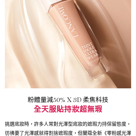
粉體量減50% X 3D 柔焦科技
全天服貼持妝超無瑕
挑選底妝時，許多人常對光澤型底妝的遮瑕力持保留態度，
彷彿要了光澤感就得割捨遮瑕度，但蘭蔻全新《零粉感光澤