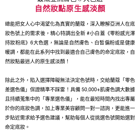
自然妝點原生感淡顏
總能把女人心中渴望化為真實的蘭蔻，深入瞭解亞洲人在底
妝色號上的需求後，精心特調出全新 #小白蓋《零粉感光澤
持妝粉底》6大色選，無論是自然膚色、白皙偏粉或是健康
暖調，都能在此系列中找到最適合自己膚色的命定底妝，自
然妝點最迷人的原生感淡顏！
除此之外，陷入選擇障礙無法決定色號時，交給蘭蔻「零色
差選色儀」保證精準不踩雷！具備 50,000+肌膚色調大數據
且持續蒐集中的「專業選色儀」，能在最短時間內找出專屬
於你的底妝色調，加上專業美容顧問一對一諮詢，更能進一
步貼近需求給予選色建議，幫助每個人從挑選色號開始選對
命定底妝。