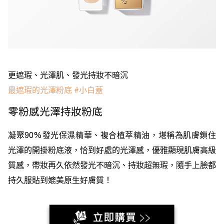
更遮瑕、光澤肌、發光持妝不暗沉
最遮瑕的光澤粉底 #小白蓋
零粉感光澤持妝粉底
凝聚90%發光保濕精華、複合植萃精油，堪稱為肌膚鎖住
光澤的開掛粉底液，恰到好處的光澤感，優雅顯現肌膚高級
質感，帶妝再久依然發光不暗沉、持妝超無瑕，隨手上臉都
持久服貼到媲美原生好膚質！