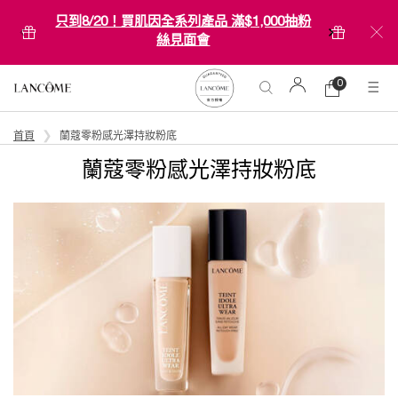
只到8/20！買肌因全系列產品 滿$1,000抽粉
絲見面會
0
0 product in ca
購
物
Main content
車
首頁
蘭蔻零粉感光澤持妝粉底
蘭蔻零粉感光澤持妝粉底