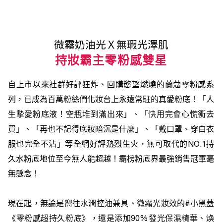
微霧奶油光Ｘ無瑕光澤肌
持妝霸主零粉感雙星
自上市以來社群好評狂炸、回購慾望燃燒的蘭蔻零粉感系
列，已成為百萬粉絲們化妝台上永遠常駐的真愛粉底！「人
生摯愛粉底液！空瓶堆到滿出來」、「快用完會心慌衝去
買」、「再也不記得底妝暗沉是什麼」、「戴口罩、穿白衣
服也完全不沾」等全網好評熱烈生火，無可取代的NO.1持
久水粉底地位至今無人能超越！霸榜粉底界最強銷售冠軍毫
無懸念！
現在起，無論是嚮往水潤控油兼具、微霧光妝效的#小黑蓋
《零粉感超持久粉底》，還是添加90%發光保濕精華、煥