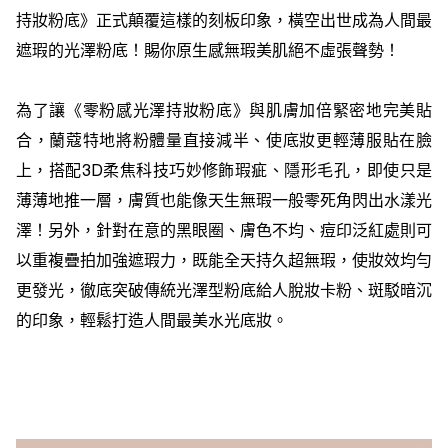
持妝粉底》正式顛覆這樣的刻板印象，橫空出世成為人間最
遮瑕的光澤粉底！賜你原生感無瑕美肌絕不虛張聲勢！
為了讓《零粉感光澤持妝粉底》與肌膚加倍緊密地完美貼
合，蘭蔻特地將粉體量直接減半、使底妝更輕薄服貼在臉
上，搭配3D柔焦科技巧妙修飾瑕疵、隱形毛孔，即使只是
薄薄地推一層，膚質也能像天生無瑕一般零死角閃出水漾光
澤！另外，針對在意的黑眼圈、膚色不均、痘印泛紅處則可
以重複疊拍加強遮瑕力，既能全天持久超無瑕，使妝效均勻
更發光，徹底突破傳統光澤型粉底給人脫妝卡粉、斑駁暗沉
的印象，輕鬆打造人間最美水光底妝。