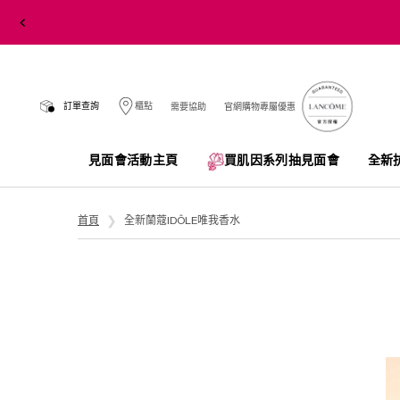
訂單查詢
櫃點
需要協助
官網購物專屬優惠
見面會活動主頁
買肌因系列抽見面會​
全新
Main content
首頁
全新蘭蔻IDÔLE唯我香水