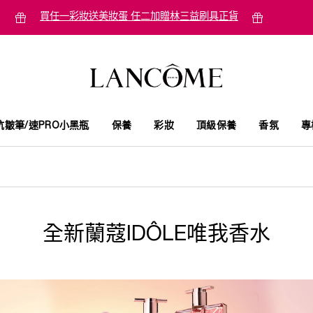
買任一彩妝送美妝蛋 任二加贈林三益刷具正貨
抗皺筆/速PRO小黑瓶
保養
彩妝
頂級保養
香氛
專
全新蘭蔻IDÔLE唯我香水