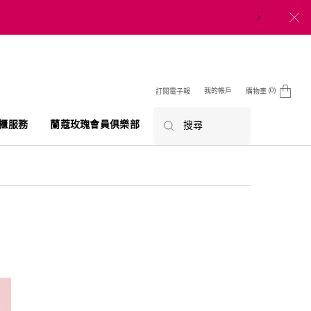
0
我的帳戶
訂閱電子報
購物車
0 product in cart
櫃服務
蘭蔻玫瑰會員俱樂部
搜尋