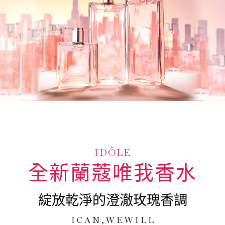
IDÔLE
全新蘭蔻唯我香水
綻放乾淨的澄澈玫瑰香調
I C A N , W E W I L L