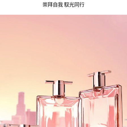
崇拜自我 馭光同行