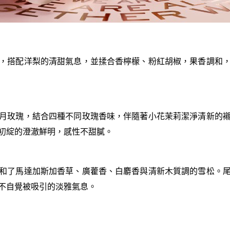
，搭配洋梨的清甜氣息，並揉合香檸檬、粉紅胡椒，果香調和
月玫瑰，結合四種不同玫瑰香味，伴隨著小花茉莉潔淨清新的
初綻的澄澈鮮明，感性不甜膩。
和了馬達加斯加香草、廣藿香、白麝香與清新木質調的雪松。
不自覺被吸引的淡雅氣息。