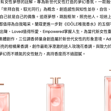
對所有女性夢想的註解，專為新世代女性打造的夢幻香氛，一款
，以「崇拜自我，馭光同行」為概念，創造感性與知性並存，自信
自己就是自己的偶像。追逐夢想，跳脫框架，照亮他人。坦途
得為自我喝采。蘭蔻更進一步對《IDÔLE唯我香水》的五個字母加
en勇於出聲、Loved值得所愛、Empowered掌握人生，為當代新
作，三位調香師量身創造屬於新世代女性的形象意境。Adriana Medi
c分別打造乾淨明亮的柑橘果香調，創作最乾淨澄澈的迷人玫瑰花香調，
滿夢幻而不嬌氣的女性魅力，高持香度而不過甜膩。