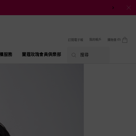
0
我的帳戶
訂閱電子報
購物車
0 product in cart
櫃服務
蘭蔻玫瑰會員俱樂部
搜尋