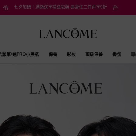
七夕加碼！滿額送享禮盒包裝 唇膏任二件再享9折
抗皺筆/速PRO小黑瓶
保養
彩妝
頂級保養
香氛
專