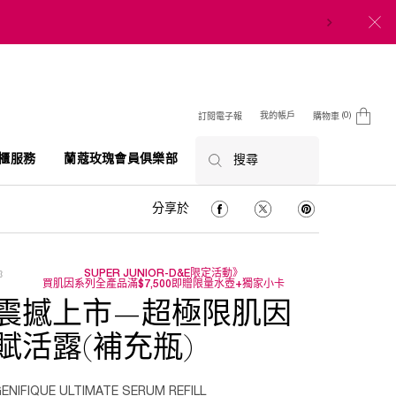
0
我的帳戶
訂閱電子報
購物車
0 product in cart
櫃服務
蘭蔻玫瑰會員俱樂部
搜尋
分享於 Facebook
分享於 Twitter
分享於 Pinterest
分享於
SUPER JUNIOR-D&E限定活動》
買肌因系列全產品滿$7,500即贈限量水壺+獨家小卡
震撼上市—超極限肌因
賦活露(補充瓶)
ENIFIQUE ULTIMATE SERUM REFILL