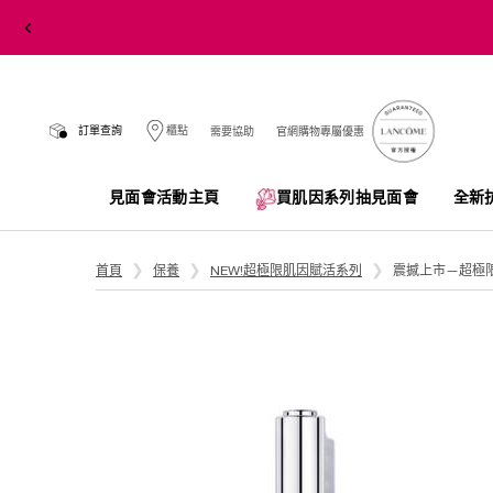
訂單查詢
櫃點
需要協助
官網購物專屬優惠
見面會活動主頁
買肌因系列抽見面會​
全新
Main content
首頁
保養
NEW!超極限肌因賦活系列
震撼上市—超極限