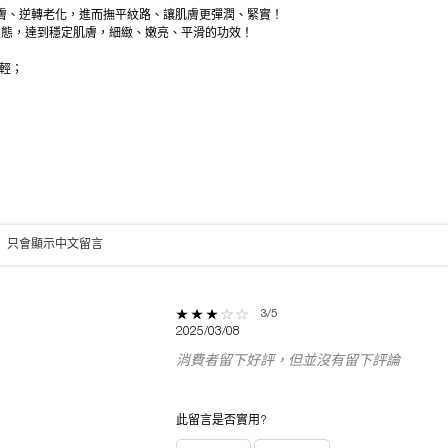
肌膚、逆轉老化，進而撫平紋路、讓肌膚更彈潤、緊實！
生態，達到穩定肌膚，細緻、嫩亮、平滑的功效！
輕；
只會顯示中文留言
3 out of 5 stars.
3/5
2025/03/08
 5 stars
消費者留下好評，但並沒有留下評論
4 stars
3 stars
此留言是否實用?
2 stars