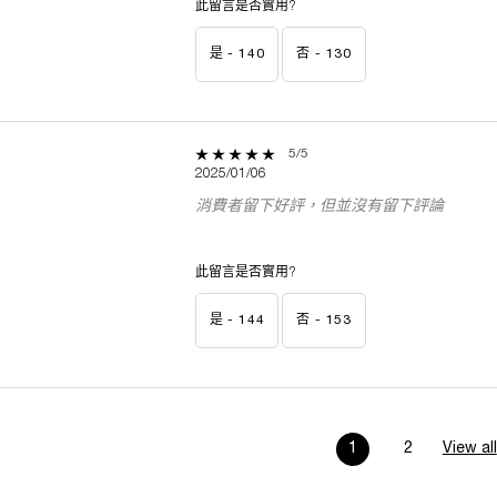
此留言是否實用?
是 -
140
否 -
130
5 out of 5 stars.
5/5
2025/01/06
消費者留下好評，但並沒有留下評論
此留言是否實用?
是 -
144
否 -
153
1
2
View all
Page 1 of 2. Curren