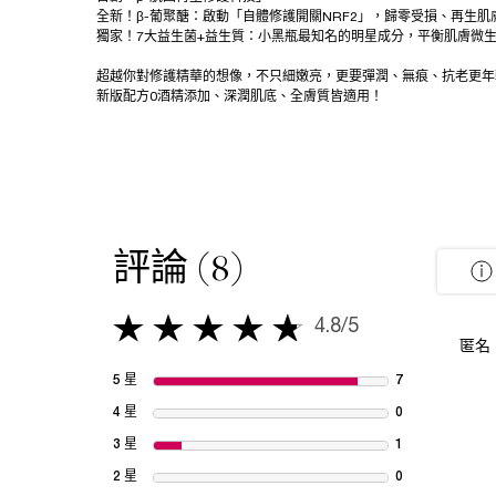
全新！β-葡聚醣：啟動「自體修護開關NRF2」，歸零受損、再生
獨家！7大益生菌+益生質：小黑瓶最知名的明星成分，平衡肌膚微
超越你對修護精華的想像，不只細嫩亮，更要彈潤、無痕、抗老更年
新版配方0酒精添加、深潤肌底、全膚質皆適用！
評論 (8)
產品評論
4.8/5
4.8 out of 5 stars.
匿名
5 星
7
7 reviews with
4 星
0
1 review with 
3 星
1
1 review with 
2 星
0
1 review with 