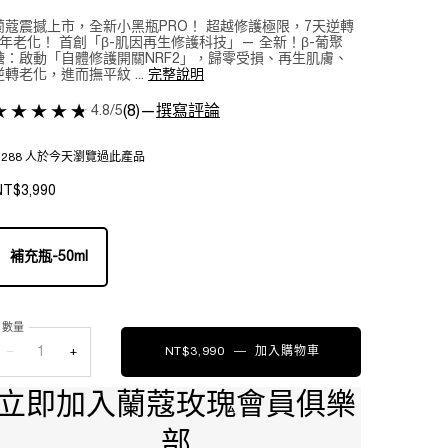
蘭蔻震撼上市，全新小黑瓶PRO！ 超越修護極限，7天逆轉
1年老化！ 首創「β-肌因再生修護科技」— 全新！β-葡聚
醣：啟動「自體修護開關NRF2」，歸零受損、再生肌膚、
逆轉老化，進而撫平紋 ...
完整說明
4.8/5
(8)
—
撰寫評論
1,288 人於今天瀏覽過此產品
NT$3,990
One 包裝 only
補充瓶-50ml
Selected
, 1 of 1
數量
−
+
NT$3,990
―
加入購物車
震撼上市—超極限肌因
立即加入蘭蔻玫瑰會員俱樂
部