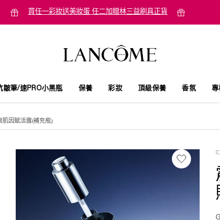
買任一彩妝送美妝蛋 任二加贈林三益刷具正貨
抗皺筆/速PRO小黑瓶
保養
彩妝
頂級保養
香氛
專
肌因賦活露(補充瓶)
G