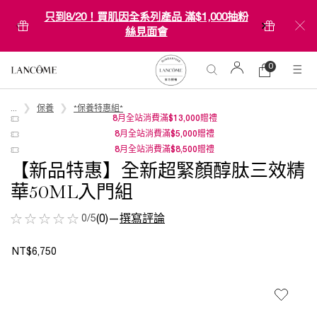
只到8/20！買肌因全系列產品 滿$1,000抽粉
絲見面會
0
0 product in ca
購
物
Main content
車
...
保養
*保養特惠組*
8月全站消費滿$13,000贈禮
8月全站消費滿$5,000贈禮
8月全站消費滿$8,500贈禮
【新品特惠】全新超緊顏醇肽三效精
華50ML入門組
0/5
(0)
—
撰寫評論
NT$6,750