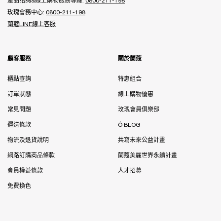
產品諮詢&線上購物服務專線:
0800-211-198
玫瑰會務中心:
0800-211-198
蘭蔻LINE線上客服
顧客服務
關於蘭蔻
櫃點查詢
特惠組合
訂單狀態
線上購物優惠
常見問題
玫瑰會員俱樂部
運送條款
Ô BLOG
物流及退貨說明
共寫未來公益計畫
網路訂購商品條款
蘭蔻美麗世界永續計畫
會員權益條款
人才招募
免費換色