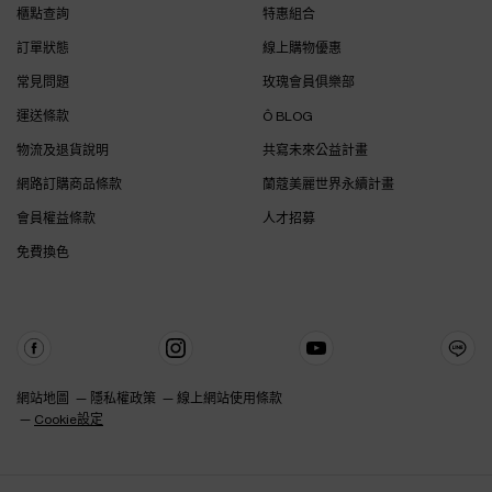
櫃點查詢
特惠組合
訂單狀態
線上購物優惠
常見問題
玫瑰會員俱樂部
運送條款
Ô BLOG
物流及退貨說明
共寫未來公益計畫
網路訂購商品條款
蘭蔻美麗世界永續計畫
會員權益條款
人才招募
免費換色
網站地圖
隱私權政策
線上網站使用條款
Cookie設定