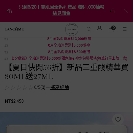
只到8/20！買肌因全系列產品 滿$1,000抽粉
絲見面會
0
0 product in ca
購
物
8月全站消費滿$13,000贈禮
Main content
車
8月全站消費滿$5,000贈禮
8月全站消費滿$8,500贈禮
七夕獻禮》全站消費滿$5,000贈獨家組+ 禮盒包裝服務(每筆訂單上限一盒)
【夏日快閃56折】新品三重酸精華買
30ML送27ML
0/5
(0)
—
撰寫評論
NT$2,450