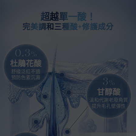
超越單一酸！
完美調和三種酸+修護成分
0.3
%
杜鵑花酸
舒緩泛紅不適
預防色素沉澱
3
%
甘醇酸
溫和代謝老廢角質
提升毛孔壁彈性