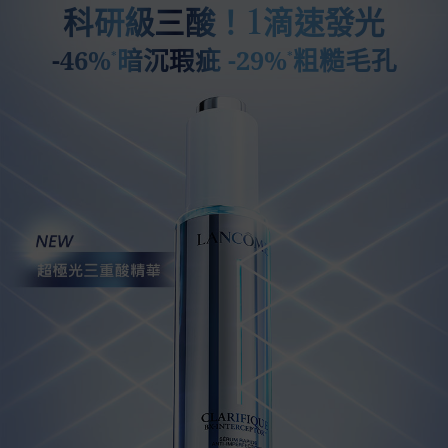
1
科研級三酸！
滴速發光
-46%
暗沉瑕疵 -29%
粗糙毛孔
*
*