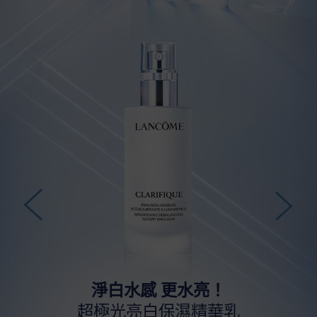
淨白水感 更水亮！
超極光亮白保濕精華乳