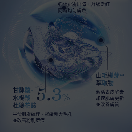
強化肌膚屏障、舒緩泛紅
同時均勻膚色
山毛櫸芽™
萃取物
5.3
甘醇酸+
激活表皮酵素
%
水楊酸+
加速肌膚更新
並改善膚質
杜鵑花酸
平滑肌膚紋理、緊緻粗大毛孔
並改善粉刺痘痘