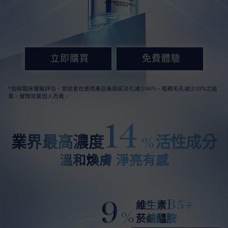
立即購買
免費體驗
*指經臨床實驗評估，受試者在使用產品後瑕疵淡化減少46%、粗糙毛孔減少29%之結
果。實際效果因人而異。
14
業界最高濃度
活性成分
%
溫和煥膚 淨亮有感
9
B5+
維生素
%
菸鹼醯胺