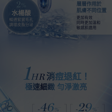
2
層層作用於
%
肌膚不同位置
水楊酸
更加有效
暢通緊實毛孔
同時更加溫和
調理皮脂分泌
敏感肌適用
1
消痘退紅！
HR
極速細緻 勻淨激亮
46
29
-
%
-
%
*
*