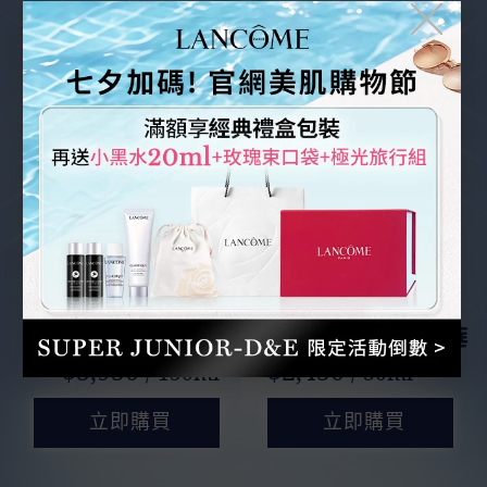
╳
#極光水
NEW
超極光活粹晶露
超極光三重酸精華
$3,950
$2,450
/ 150ml
/ 30ml
立即購買
立即購買