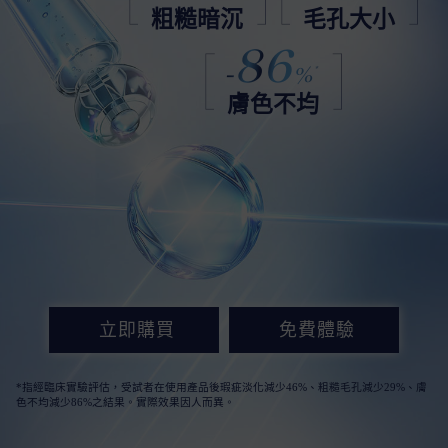
粗糙暗沉
毛孔大小
86
-
%
*
膚色不均
立即購買
免費體驗
*指經臨床實驗評估，受試者在使用產品後瑕疵淡化減少46%、粗糙毛孔減少29%、膚
色不均減少86%之結果。實際效果因人而異。