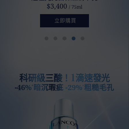
$3,400
/ 75ml
立即購買
1
科研級三酸！
滴速發光
-46%
暗沉瑕疵 -29%
粗糙毛孔
*
*