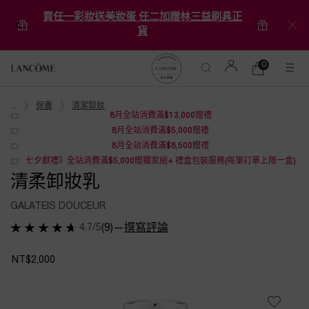
買任一彩妝送美妝蛋 任二加贈林三益刷具正
貨
0
0 product in ca
購
物
Main content
車
...
保養
清潔卸妝
8月全站消費滿$13,000贈禮
8月全站消費滿$5,000贈禮
8月全站消費滿$8,500贈禮
七夕獻禮》全站消費滿$5,000贈獨家組+ 禮盒包裝服務(每筆訂單上限一盒)
清柔卸妝乳
GALATEIS DOUCEUR
4.7/5
(9)
—
撰寫評論
NT$2,000