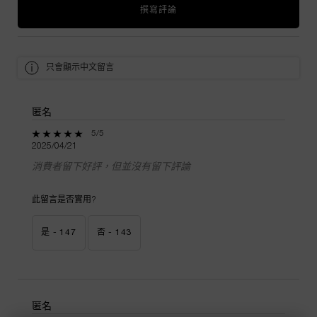
撰寫評論
只會顯示中文留言
匿名
5 out of 5 stars.
5/5
2025/04/21
消費者留下好評，但並沒有留下評論
此留言是否實用?
是 -
147
否 -
143
匿名