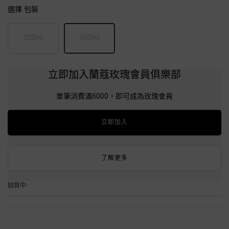
選擇 包裝
Select a size:
200ml
400ml
Selected
The product variation is out of stock,
, 1 of 2
Selected
The product variation is out of stock,
, 2 of 2
立即加入蘭蔻玫瑰會員俱樂部
單筆消費滿6000，即可成為玫瑰會員
立即加入
了解更多
缺貨中