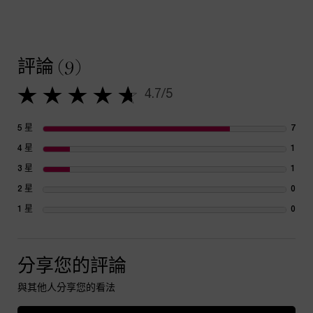
PDP Tabs
PDP Reviews
評論 (9)
4.7/5
4.7 out of 5 stars.
5 星
7
7 re
4 星
1
1 re
3 星
1
1 re
2 星
0
1 re
1 星
0
1 re
分享您的評論
與其他人分享您的看法