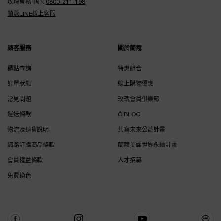
玫瑰會務中心:
0800-211-198
蘭蔻LINE線上客服
顧客服務
關於蘭蔻
櫃點查詢
特惠組合
訂單狀態
線上購物優惠
常見問題
玫瑰會員俱樂部
運送條款
Ô BLOG
物流及退貨說明
共寫未來公益計畫
網路訂購商品條款
蘭蔻美麗世界永續計畫
會員權益條款
人才招募
免費換色