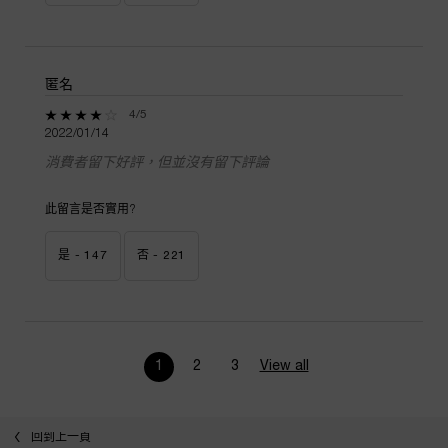
匿名
4 out of 5 stars.
4/5
2022/01/14
消費者留下好評，但並沒有留下評論
此留言是否實用?
是 -
147
否 -
221
1
2
3
View all
product reviews
Page 1 of 3. Current page
最近瀏覽
使用方法
回到上一頁