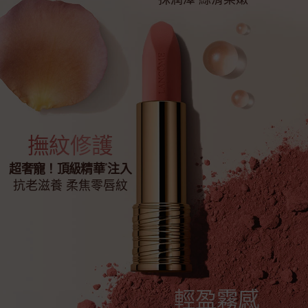
撫紋修護
*
超奢寵！頂級精華
注入
抗老滋養 柔焦零唇紋
輕盈霧感