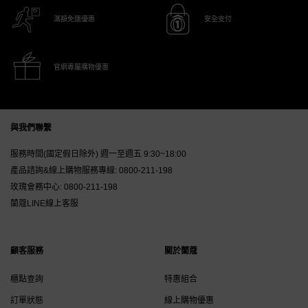
滿額免運優惠
安全支付
官網專屬購物優惠
Footer navigation
與我們聯繫
服務時間(國定假日除外) 週一至週五 9:30~18:00
產品諮詢&線上購物服務專線:
0800-211-198
玫瑰會務中心:
0800-211-198
蘭蔻LINE線上客服
顧客服務
關於蘭蔻
櫃點查詢
特惠組合
訂單狀態
線上購物優惠