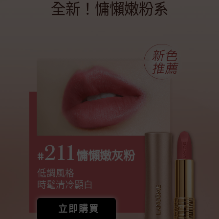
全新！慵懶嫩粉系
211
#
慵懶嫩灰粉
低調風格
時髦清冷顯白
立即購買