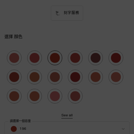
刻字服務
選擇 顏色
Selected
212(新色), 1 of 17
Selected
315, 2 of 17
Selected
196, 3 of 17
Selected
313, 4 of 17
Selected
121, 5 of 17
Selected
289, 6 of 17
Selected
299, 7 of 17
Selected
101, 8 of 17
Selected
111 (主打色), 9 of 17
Selected
248, 10 of 17
Selected
247 (主打色), 11 of 17
Selected
215, 12 of 17
Selected
242, 13 of 17
Selected
220, 14 of 17
Selected
211(新色), 15 of 17
Selected
222(新色), 16 of 17
See all
shades
請選擇一個容量
Select a 顏色 for 絕對完美柔霧唇膏
196