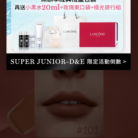
#101
#121
#196
#248
#274
#289
#299
#313
#315