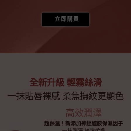
立即購買
全新升級 輕霧絲滑
一抹貼唇裸感 柔焦撫紋更顯色
高效潤澤
超保濕！新添加神經醯胺保濕因子
一抹潤澤 絲滑柔嫩