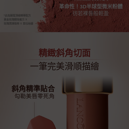
革命性！3D半球型微米粉體
彷若裸唇般輕盈
*此指蘭蔻頂級精華配方
黃金玫瑰瞬效複方 X
玫瑰潤澤唇粹 X 普拉絲鏈
精緻斜角切面
一筆完美滑順描繪
斜角精準貼合
勾勒美唇零死角