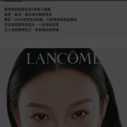
霸榜熱銷蘭蔻唇膏#柔霧小蠻腰
最輕、最滑、最保濕的霧面唇膏
獨家「3D半球型微米粉體」打造裸唇般輕盈霧感
添加玻尿酸保濕成分，一抹滑順潤澤
注入頂級精華配方，柔焦撫紋更修護！
絕對完美柔霧唇膏reno(+新色號版)