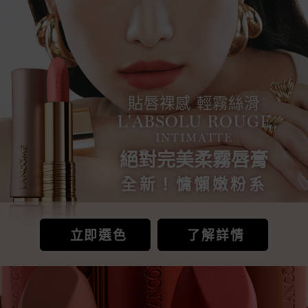
貼唇裸感 輕霧絲滑
L'ABSOLU ROUGE
INTIMATTE
絕對完美柔霧唇膏
全新！慵懶嫩粉系
立即選色
了解詳情