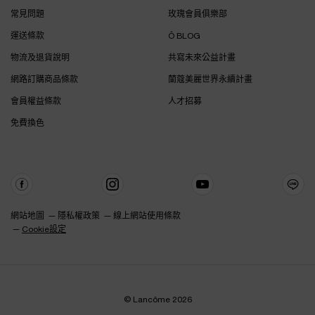
常見問題
玫瑰會員俱樂部
運送條款
Ô BLOG
物流及退貨說明
共寫未來公益計畫
網路訂購商品條款
蘭蔻美麗世界永續計畫
會員權益條款
人才招募
免費換色
網站地圖
隱私權政策
線上網站使用條款
Cookie設定
© Lancôme 2026