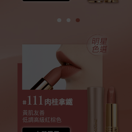
111
#
肉桂拿鐵
黃肌友善
低調高級紅棕色