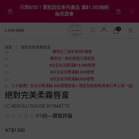
只到8/20！買肌因全系列產品 滿$1,000抽粉
絲見面會
0
0 product in car
購
物
Main content
車
絕對完美柔霧唇膏
首頁
購買任二唇彩享9折優惠
購買任一唇彩贈精巧潤唇膏
8月全站消費滿$13,000贈禮
8月全站消費滿$5,000贈禮
8月全站消費滿$8,500贈禮
七夕獻禮》全站消費滿$5,000贈獨家組+ 禮盒包裝服務(每筆訂單上限一盒)
絕對完美柔霧唇膏
LC ABSOLU ROUGE INTIMATTE
0/5
(0)
—
撰寫評論
NT$1,500