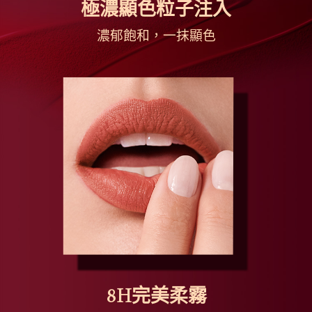
極濃顯色粒子注入
濃郁飽和，一抹顯色
8H完美柔霧