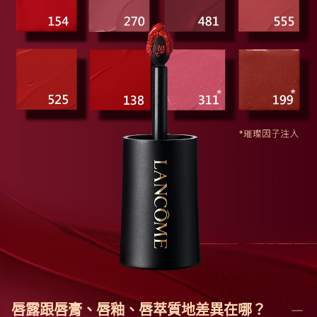
唇露跟唇膏、唇釉、唇萃質地差異在哪？