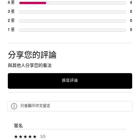
4 星
4
4 re
3 星
0
1 re
2 星
0
1 re
1 星
0
1 re
分享您的評論
與其他人分享您的看法
撰寫評論
只會顯示中文留言
匿名
5 out of 5 stars.
5/5