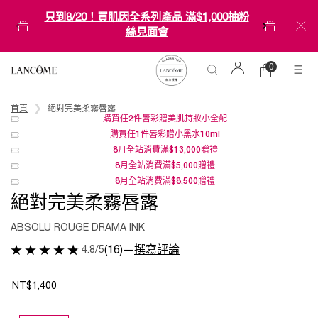
只到8/20！買肌因全系列產品 滿$1,000抽粉
絲見面會
0
0 product in c
購
物
Main content
車
首頁
絕對完美柔霧唇露
購買任2件唇彩贈美肌持妝小全配
購買任1件唇彩贈小黑水10ml
8月全站消費滿$13,000贈禮
8月全站消費滿$5,000贈禮
8月全站消費滿$8,500贈禮
絕對完美柔霧唇露
ABSOLU ROUGE DRAMA INK
4.8/5
(16)
—
撰寫評論
NT$1,400