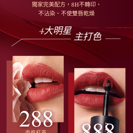
獨家完美配方，8H不轉印、
不沾染、不使雙唇乾燥
4大明星
主打色