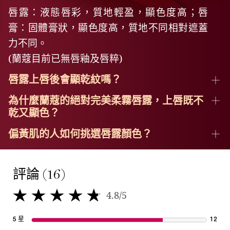
唇露：液態唇彩，質地輕盈，顯色度高；唇
膏：固體膏狀，顯色度高，質地不同相對遮蓋
力不同。
(蘭蔻目前已無唇釉及唇粹)
唇露上唇後會顯乾紋嗎？
為什麼蘭蔻的絕對完美柔霧唇露，上唇既不
乾又顯色？
偏黃肌的人如何挑選唇露顏色？
產品評論
評論 (16)
4.8/5
4.8 out of 5 stars.
5 星
12
12 r