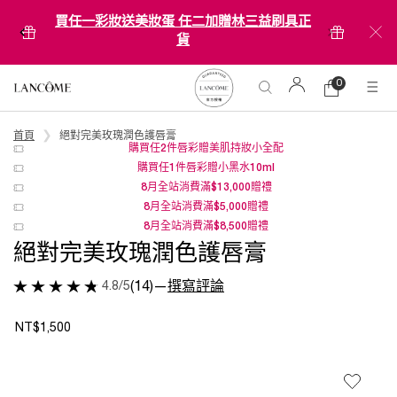
買任一彩妝送美妝蛋 任二加贈林三益刷具正
貨
0
0 product in ca
購
物
Main content
車
首頁
絕對完美玫瑰潤色護唇膏
購買任2件唇彩贈美肌持妝小全配
購買任1件唇彩贈小黑水10ml
8月全站消費滿$13,000贈禮
8月全站消費滿$5,000贈禮
8月全站消費滿$8,500贈禮
絕對完美玫瑰潤色護唇膏
4.8/5
(14)
—
撰寫評論
NT$1,500