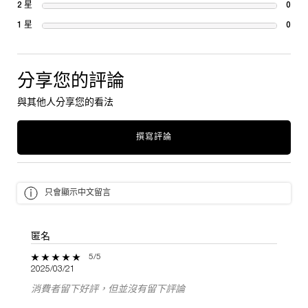
2 星
0
1 re
1 星
0
1 re
分享您的評論
與其他人分享您的看法
撰寫評論
只會顯示中文留言
匿名
5 out of 5 stars.
5/5
2025/03/21
消費者留下好評，但並沒有留下評論