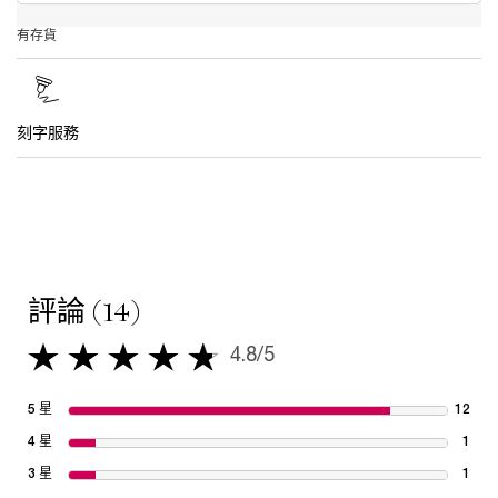
有存貨
刻字服務
PDP Tabs
PDP Reviews
評論 (14)
4.8/5
4.8 out of 5 stars.
5 星
12
12 r
4 星
1
1 re
3 星
1
1 re