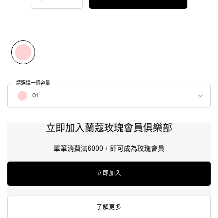
Selected
01, 1 of 1
請選擇一個容量
Select a 顏色 for 絕對完美玫瑰潤色護唇膏
01
立即加入蘭蔻玫瑰會員俱樂部
單筆消費滿6000，即可成為玫瑰會員
立即加入
了解更多