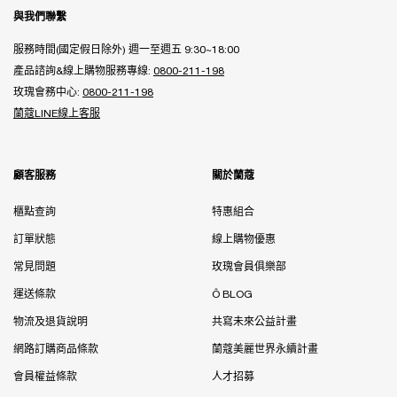
Footer navigation
與我們聯繫
服務時間(國定假日除外) 週一至週五 9:30~18:00
產品諮詢&線上購物服務專線:
0800-211-198
玫瑰會務中心:
0800-211-198
蘭蔻LINE線上客服
顧客服務
關於蘭蔻
櫃點查詢
特惠組合
訂單狀態
線上購物優惠
常見問題
玫瑰會員俱樂部
運送條款
Ô BLOG
物流及退貨說明
共寫未來公益計畫
網路訂購商品條款
蘭蔻美麗世界永續計畫
會員權益條款
人才招募