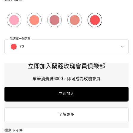
Selected
10, 1 of 5
Selected
30, 2 of 5
Selected
60, 3 of 5
Selected
40, 4 of 5
Selected
70, 5 of 5
請選擇一個容量
Select a 顏色 for 唯我奶霜腮紅露
70
立即加入蘭蔻玫瑰會員俱樂部
單筆消費滿6000，即可成為玫瑰會員
立即加入
了解更多
還剩下 4 件