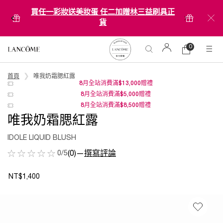
買任一彩妝送美妝蛋 任二加贈林三益刷具正
貨
0
0 product in ca
購
物
Main content
車
首頁
唯我奶霜腮紅露
8月全站消費滿$13,000贈禮
8月全站消費滿$5,000贈禮
8月全站消費滿$8,500贈禮
唯我奶霜腮紅露
IDOLE LIQUID BLUSH
0/5
(0)
—
撰寫評論
NT$1,400