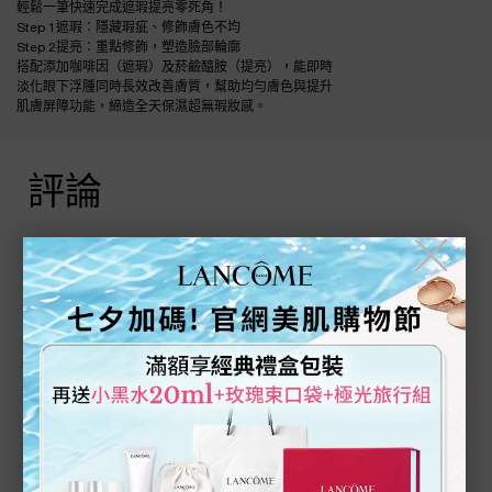
輕鬆一筆快速完成遮瑕提亮零死角！
Step 1遮瑕：隱藏瑕疵、修飾膚色不均
Step 2提亮：重點修飾，塑造臉部輪廓
搭配添加咖啡因（遮瑕）及菸鹼醯胺（提亮），能即時
淡化眼下浮腫同時長效改善膚質，幫助均勻膚色與提升
肌膚屏障功能，締造全天保濕超無瑕妝感。
評論
產品評論
╳
分享您的評論
與其他人分享您的看法
撰寫評論
目前沒有任何評論