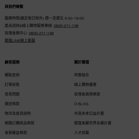
Footer navigation
與我們聯繫
服務時間(國定假日除外) 週一至週五 9:30~18:00
產品諮詢&線上購物服務專線:
0800-211-198
玫瑰會務中心:
0800-211-198
蘭蔻LINE線上客服
顧客服務
關於蘭蔻
櫃點查詢
特惠組合
訂單狀態
線上購物優惠
常見問題
玫瑰會員俱樂部
運送條款
Ô BLOG
物流及退貨說明
共寫未來公益計畫
網路訂購商品條款
蘭蔻美麗世界永續計畫
會員權益條款
人才招募