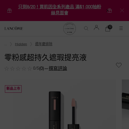
只到8/20！買肌因全系列產品 滿$1,000抽粉
絲見面會
0
0 product in ca
購
物
Main content
車
...
Hidden
週年慶排除
零粉感超持久遮瑕提亮液
0/5
(0)
—
撰寫評論
新品上市