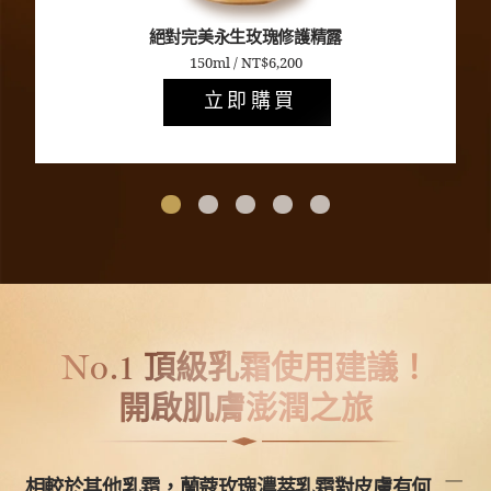
絕對完美
永生玫瑰修護精露
150ml / NT$6,200
立即購買
頂級乳霜使用建議！
No.1
開啟肌膚澎潤之旅
相較於其他乳霜，蘭蔻玫瑰濃萃乳霜對皮膚有何