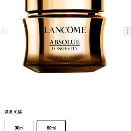
選擇 包裝
Select a size:
30ml
60ml
Selected
, 1 of 2
Selected
, 2 of 2