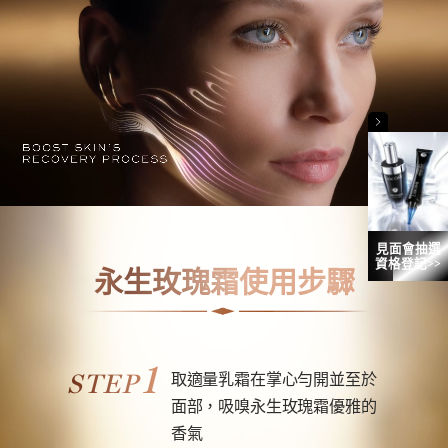
見面會抽選
資格登記>>
永生玫瑰霜使用步驟
1
STEP
取適量乳霜​在掌心勻開並至於
面部，吸嗅永生玫瑰霜優雅的
香氣