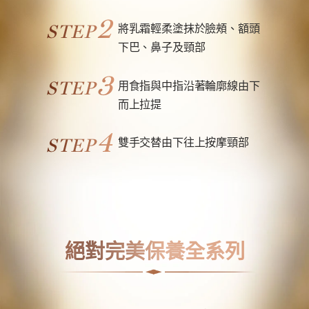
2
STEP
將乳霜輕柔塗抹於臉頰、額頭
下巴、鼻子及頸部
3
STEP
用食指與中指沿著輪廓線由下​
而上拉提
4
STEP
雙手交替由下往上按摩頸部
絕對完美保養全系列