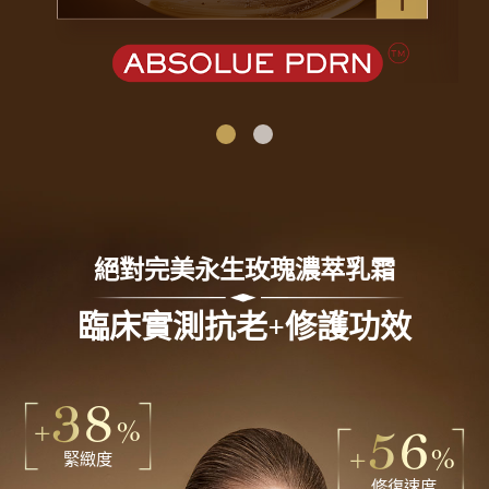
絕對完美永生玫瑰濃萃乳霜
臨床實測抗老+修護功效
38
+
%
56
+
%
緊緻度
修復速度