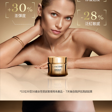
30
+
%
28
澎彈度
-
%
泛紅敏感
*52位30至50歲女性受試者使用本產品， 7天後自我評估測試結果