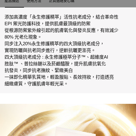
產品描述
使用方法
正貨通路安心購
添加高濃度「永生修護精萃」活性抗老成分，結合革命性
EPI 禦光防護科技，提供肌膚最頂級的防禦
從根源防禦紫外線引起的肌膚氧化與發炎反應，有效減少
80% 光老化現象。
同步注入20%永生修護精萃的四大頂級抗老成分，
實現防曬與抗老同步進行，逆齡抗曬更澎亮。
四大頂級抗老成分 : 永生修護極萃分子™、超維度AI
胜肽™ 、普拉絲鏈以及菸鹼醯胺，提升肌膚抗氧化
抗發炎，同步抗老撫紋、緊緻美白
一抹即化精華乳質地，輕盈服貼、長效持妝，打造透亮
細緻膚質，守護肌膚年輕光采。
絕對完美永生玫瑰隔離乳