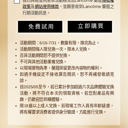
我已詳閱並同意本活動辦法及Lancôme 蘭蔻
隱私權
政策
及
網站使用條款
，並願意收到Lancôme 蘭蔻之
行銷活動訊息。
免費試用
立即購買
活動期間：6/16-7/31，數量有限，換完為止。
活動期間每人限兌換一次，限本人兌換。
百貨活動期間恕不提供兌換。
不可與其他活動重複兌換。
以現場實物為準，蘭蔻保留更改內容物的權利。
如遇手機設定不接收廣告簡訊，恕不再補發敬請見
諒。
自2025/05至今，若已累計參加超過六次品牌體驗兌換
活動，將不符合本次的領取資格。若您對產品有興
趣，仍歡迎您到櫃體驗。
限18歲以上成人兌換。若現場工作人員有年齡疑慮，
將有權要求消費者提供身分驗證，方能進行兌換。