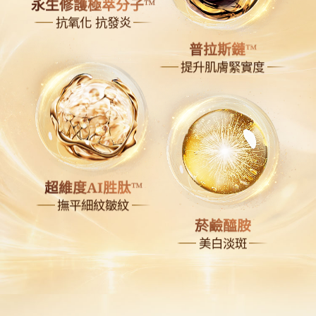
永生修護極萃分子™
抗氧化 抗發炎
普拉斯鏈™
提升肌膚緊實度
超維度AI胜肽™
撫平細紋皺紋
菸鹼醯胺
美白淡斑