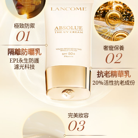
極致防禦
01
奢寵保養
隔離防曬乳
02
EPI永生防護
濾光科技
抗老精華乳
20%活性抗老成份
完美妝容
03