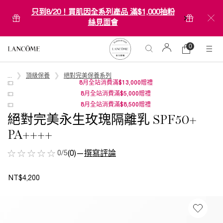
只到8/20！買肌因全系列產品 滿$1,000抽粉
絲見面會
0
0 product in car
購
物
Main content
車
...
頂級保養
絕對完美保養系列
8月全站消費滿$13,000贈禮
8月全站消費滿$5,000贈禮
8月全站消費滿$8,500贈禮
絕對完美永生玫瑰隔離乳 SPF50+
PA++++
0/5
(0)
—
撰寫評論
NT$4,200