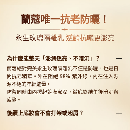
蘭蔻唯一抗老防曬！
永生玫瑰隔離乳 逆齡抗曬更澎亮
為什麼能整天「澎潤透亮、不暗沉」？
蘭蔻絕對完美永生玫瑰隔離乳不僅是防曬，也是日
間抗老精華。外在阻絕 98% 紫外線，內在注入源
源不絕的年輕能量。
防禦同時由內撐起飽滿澎潤，徹底終結午後暗沉與
疲態。
後續上底妝會不會打架或起屑？