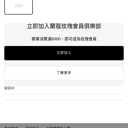
30ml
Selected
The product variation is out of stock,
, 1 of 1
立即加入蘭蔻玫瑰會員俱樂部
單筆消費滿6000，即可成為玫瑰會員
立即加入
了解更多
缺貨中
產品描述