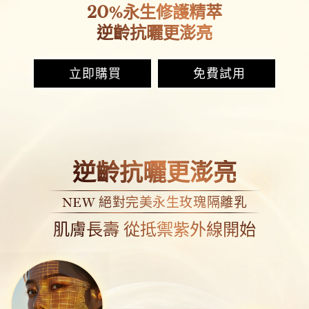
20
%永生修護精萃
逆齡抗曬更澎亮
立即購買
免費試用
逆齡抗曬更澎亮
NEW 絕對完美永生玫瑰隔離乳
肌膚長壽 從抵禦紫外線開始