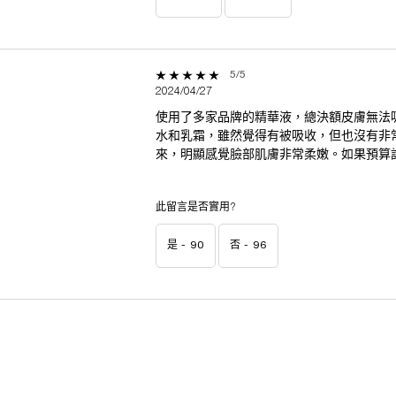
5 out of 5 stars.
5/5
2024/04/27
使用了多家品牌的精華液，總決額皮膚無法
水和乳霜，雖然覺得有被吸收，但也沒有非
來，明顯感覺臉部肌膚非常柔嫩。如果預算
此留言是否實用?
是 -
90
否 -
96