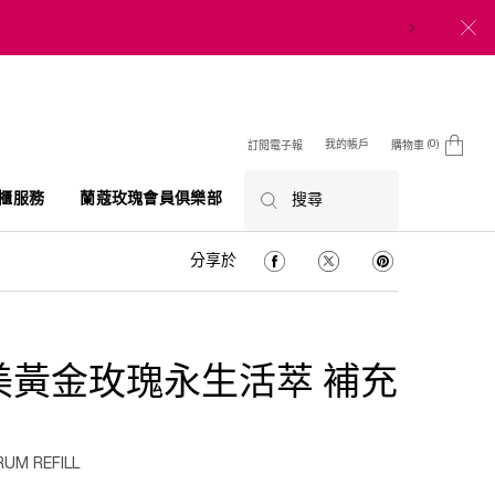
0
我的帳戶
訂閱電子報
購物車
0 product in cart
櫃服務
蘭蔻玫瑰會員俱樂部
搜尋
分享於 Facebook
分享於 Twitter
分享於 Pinterest
分享於
美黃金玫瑰永生活萃 補充
UM REFILL