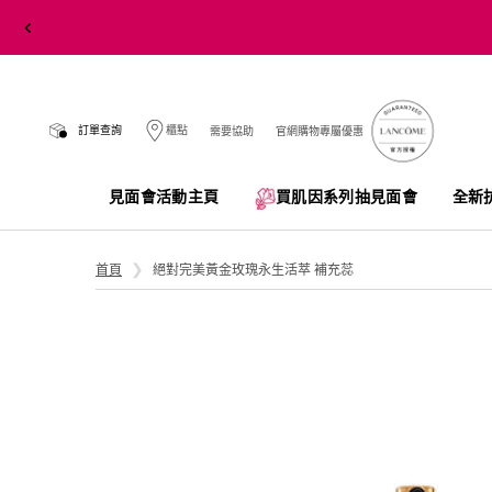
訂單查詢
櫃點
需要協助
官網購物專屬優惠
見面會活動主頁
買肌因系列抽見面會​
全新
Main content
首頁
絕對完美黃金玫瑰永生活萃 補充蕊