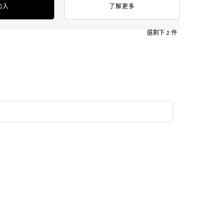
加入
了解更多
還剩下 2 件