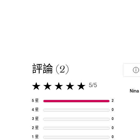
評論 (2)
PDP Tabs
PDP Reviews
5/5
5 out of 5 stars.
Nina
5 星
2
2 reviews with
4 星
0
1 review with 
3 星
0
1 review with 
2 星
0
1 review with 
1 星
0
1 review with 1