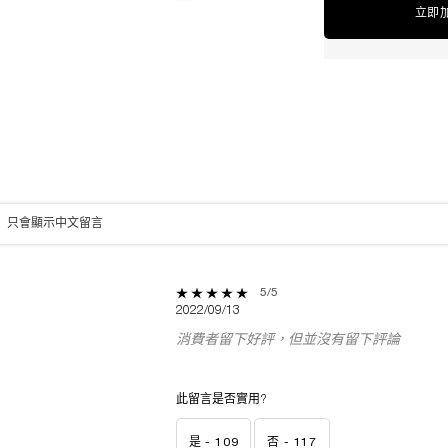
立即
只會顯示中文留言
5 out of 5 stars.
5/5
2022/09/13
 5 stars
消費者留下好評，但並沒有留下評論
4 stars
3 stars
此留言是否實用?
2 stars
 star
是 -
109
否 -
117