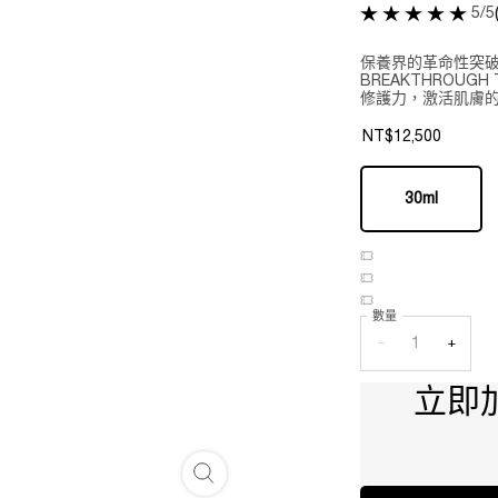
5/5
保養界的革命性突破­！
BREAKTHROU
修護力，激活肌膚的青
NT$12,500
One 包裝 only
30ml
Selected
, 1 of 1
數量
−
+
立即
絕對完美黃金玫瑰永生活萃 補充蕊 - 放大圖像