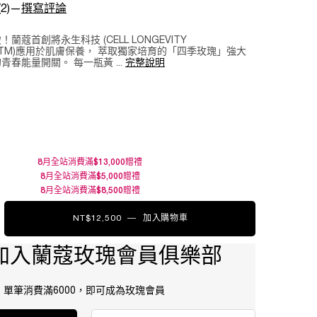
(2)
—
撰寫評論
蘭蔻首創將永生科技 (CELL LONGEVITY
GH TM)應用於肌膚保養， 萃取獨家培育的「四季玫瑰」強大
春能量開關。 每一瓶黃 ...
完整說明
8月全站消費滿$13,000贈禮
8月全站消費滿$5,000贈禮
8月全站消費滿$8,500贈禮
NT$12,500
―
加入購物車
絕對完美黃金玫瑰永生活萃 補
加入蘭蔻玫瑰會員俱樂部
單筆消費滿6000，即可成為玫瑰會員