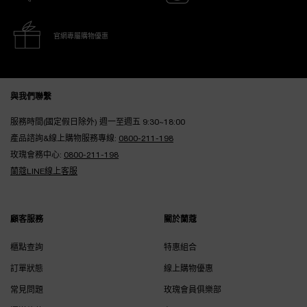
官網專屬購物優惠
Footer navigation
與我們聯繫
服務時間(國定假日除外) 週一至週五 9:30~18:00
產品諮詢&線上購物服務專線:
0800-211-198
玫瑰會務中心:
0800-211-198
蘭蔻LINE線上客服
顧客服務
關於蘭蔻
櫃點查詢
特惠組合
訂單狀態
線上購物優惠
常見問題
玫瑰會員俱樂部