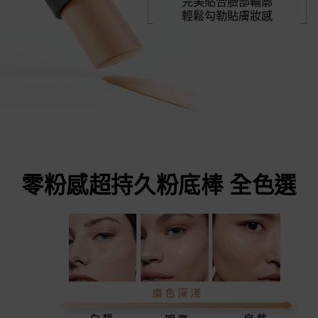
完美貼合臉部輪廓
輕鬆勾勒貼膚妝感
零粉感超持久粉底棒 全色選