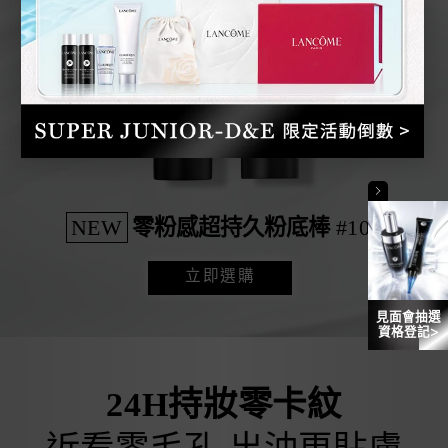
NEW
零粉感超持久粉底棒
#100
立即選購
見面會抽選
資格登記>
24H持妝零卡紋
近看零毛孔 出油更貼膚