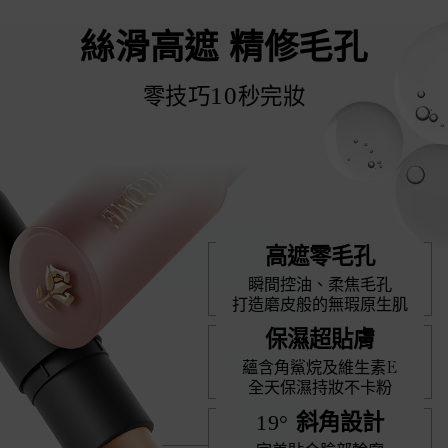
絲滑高遮 精修毛孔
10
零技巧
秒完妝
高遮零毛孔
瞬間控油、柔焦毛孔
打造磨皮般的無瑕原生肌
保濕超貼膚
蘊含角鯊烷及維生素E
全天保濕持妝不卡粉
19°
斜角設計