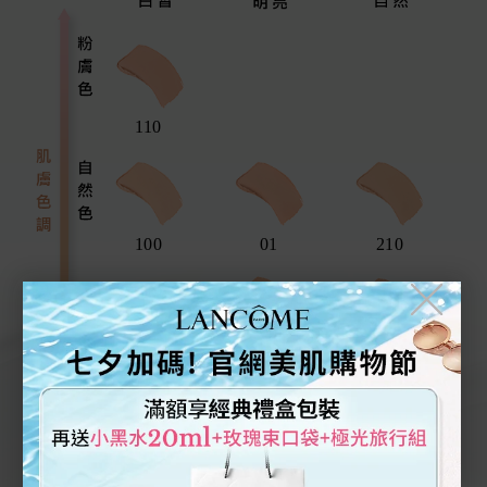
110
100
01
210
╳
250
310