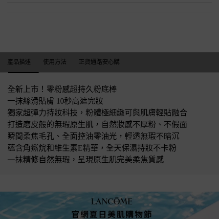
產品描述
產品描述
使用方法
正貨通路安心購
全新上市！零粉感超持久粉底棒
一抹絲滑貼膚 10秒高遮完妝
獨家超彈力持妝科技，粉體極細緻可與肌膚輕貼融合
打造磨皮般的無瑕原生肌，自然妝感不厚粉、不假面
瞬間柔焦毛孔、全面控油零油光，輕透無瑕不暗沉
蘊含角鯊烷和維生素E精華，全天保濕持妝不卡粉
一抹精修自然無瑕，呈現原生肌完美柔焦質感
零粉感超持久粉底棒PDP_新品