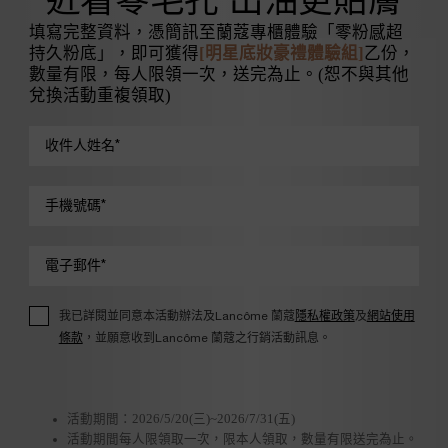
填寫完整資料，憑簡訊至蘭蔻專櫃體驗「零粉感超
持久粉底」，即可獲得
[明星底妝豪禮體驗組]
乙份，
數量有限，每人限領一次，送完為止。(恕不與其他
兌換活動重複領取)
收件人姓名
*
手機號碼
*
電子郵件
*
我已詳閱並同意本活動辦法及Lancôme 蘭蔻
隱私權政策
及
網站使用
條款
，並願意收到Lancôme 蘭蔻之行銷活動訊息。
活動期間：2026/5/20(三)~2026/7/31(五)
活動期間每人限領取一次，限本人領取，數量有限送完為止。