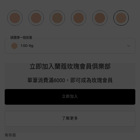
Selected
01-9g, 1 of 6
Selected
110-9g, 2 of 6
Selected
210-9g, 3 of 6
Selected
250-9g, 4 of 6
Selected
310-9g, 5 of 6
Selected
100-9g, 6 of 6
請選擇一個容量
Select a 顏色 for 零粉感超持久粉底棒
100-9g
立即加入蘭蔻玫瑰會員俱樂部
單筆消費滿6000，即可成為玫瑰會員
立即加入
了解更多
有存貨