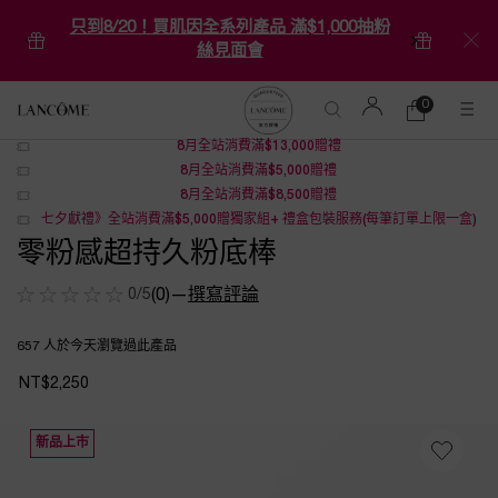
只到8/20！買肌因全系列產品 滿$1,000抽粉
絲見面會
0
0 product in ca
購
物
8月全站消費滿$13,000贈禮
Main content
車
8月全站消費滿$5,000贈禮
8月全站消費滿$8,500贈禮
七夕獻禮》全站消費滿$5,000贈獨家組+ 禮盒包裝服務(每筆訂單上限一盒)
零粉感超持久粉底棒
0/5
(0)
—
撰寫評論
657 人於今天瀏覽過此產品
NT$2,250
新品上市