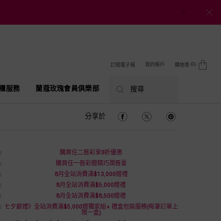
0
我的帳戶
訂閱電子報
購物車
0 product in cart
櫃服務
蘭蔻玫瑰會員俱樂部
搜尋
分享於 Facebook
分享於 Twitter
分享於 Pinterest
分享於
購買任二唇彩享9折優惠
購買任一唇彩贈精巧潤唇膏
8月全站消費滿$13,000贈禮
8月全站消費滿$5,000贈禮
8月全站消費滿$8,500贈禮
七夕獻禮》全站消費滿$5,000贈獨家組+ 禮盒包裝服務(每筆訂單上
限一盒)