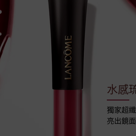
水感琉
獨家超纖
亮出鏡