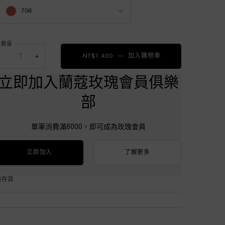
elect a 顏色 for 絕對完美琉光唇釉
706
數量
−
+
NT$1,400
―
加入購物車
絕對完美琉光唇釉
立即加入蘭蔻玫瑰會員俱樂
部
單筆消費滿6000，即可成為玫瑰會員
立即加入
了解更多
有存貨