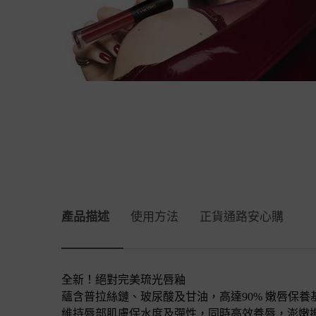
產品描述
產品描述
使用方法
正貨通路安心購
全新！絕對完美琉光唇釉
蘊含普拉絲鏈、玻尿酸及甘油，高達90% 嫩唇保養
維持唇部肌膚保水度及彈性，同時高效養唇，澎嫩