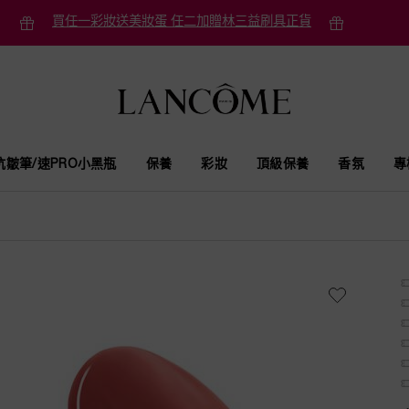
買任一彩妝送美妝蛋 任二加贈林三益刷具正貨
抗皺筆/速PRO小黑瓶
保養
彩妝
頂級保養
香氛
專