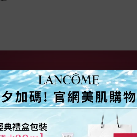
絕對完美琉光唇
EW
琉光鏡透 嫩唇持色