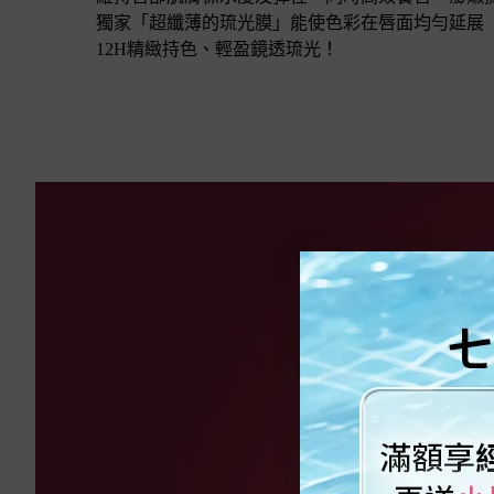
獨家「超纖薄的琉光膜」能使色彩在唇面均勻延展
12H精緻持色、輕盈鏡透琉光！
絕對完美琉光唇釉PDP_新品
N