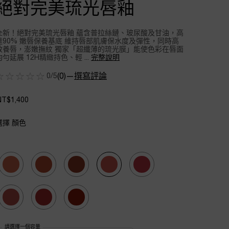
絕對完美琉光唇釉
全新！絕對完美琉光唇釉 蘊含普拉絲鏈、玻尿酸及甘油，高
達90% 嫩唇保養基底 維持唇部肌膚保水度及彈性，同時高
效養唇，澎嫩撫紋 獨家「超纖薄的琉光膜」能使色彩在唇面
均勻延展 12H精緻持色、輕 ...
完整說明
0/5
(0)
—
撰寫評論
NT$1,400
選擇 顏色
Selected
701, 1 of 8
Selected
702, 2 of 8
Selected
703, 3 of 8
Selected
706, 4 of 8
Selected
707, 5 of 8
Selected
708, 6 of 8
Selected
709, 7 of 8
Selected
710, 8 of 8
請選擇一個容量