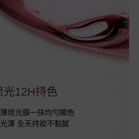
光12H持色
薄琉光膜
一抹均勻顯色
面光澤
全天持妝不黏膩