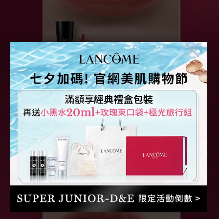
╳
702
#
私藏裸光
烏龍茶棕
立即購買