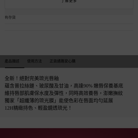
了解更多
有存貨
產品描述
產品描述
使用方法
正貨通路安心購
全新！絕對完美琉光唇釉
蘊含普拉絲鏈、玻尿酸及甘油，高達90% 嫩唇保養基底
維持唇部肌膚保水度及彈性，同時高效養唇，澎嫩撫紋
獨家「超纖薄的琉光膜」能使色彩在唇面均勻延展
12H精緻持色、輕盈鏡透琉光！
絕對完美琉光唇釉PDP_新品