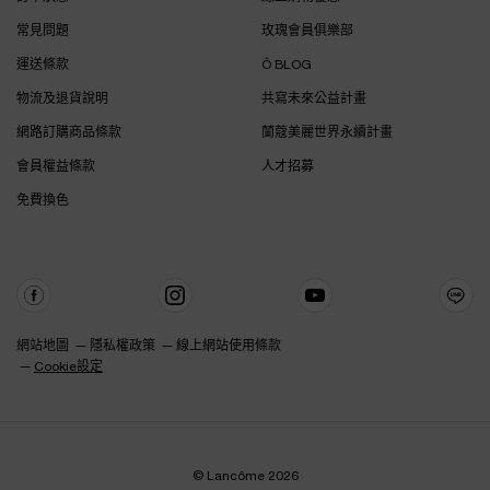
常見問題
玫瑰會員俱樂部
運送條款
Ô BLOG
物流及退貨說明
共寫未來公益計畫
網路訂購商品條款
蘭蔻美麗世界永續計畫
會員權益條款
人才招募
免費換色
網站地圖
隱私權政策
線上網站使用條款
Cookie設定
© Lancôme 2026