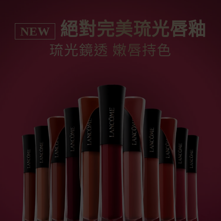
絕對完美琉光唇釉
NEW
琉光鏡透 嫩唇持色