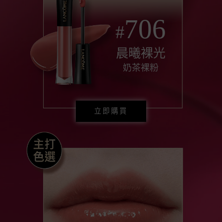
706
#
晨曦裸光
奶茶裸粉
立即購買