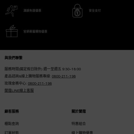
滿額免運優惠
安全支付
官網專屬購物優惠
Footer navigation
與我們聯繫
服務時間(國定假日除外) 週一至週五 9:30~18:00
產品諮詢&線上購物服務專線:
0800-211-198
玫瑰會務中心:
0800-211-198
蘭蔻LINE線上客服
顧客服務
關於蘭蔻
櫃點查詢
特惠組合
訂單狀態
線上購物優惠