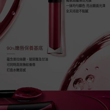
獨家超纖薄琉光膜
一抹均勻顯色
亮出鏡面光澤
全天持妝不黏膩
90
嫩唇保養基底
%
蘊含普拉絲鏈、玻尿酸及甘油
可同時高效撫紋養唇
打造水嫩澎感