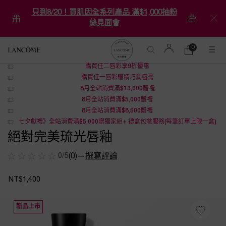
只到8/20！買肌因全系列產品 滿$1,000抽粉
絲見面會
0
0 product in ca
購
物
購買任二唇彩享9折優惠
Main content
車
購買任一唇彩贈精巧潤唇膏
8月全站消費滿$13,000贈禮
8月全站消費滿$5,000贈禮
8月全站消費滿$8,500贈禮
七夕獻禮》全站消費滿$5,000贈獨家組+ 禮盒包裝服務(每筆訂單上限一盒)
絕對完美琉光唇釉
0/5
(0)
—
撰寫評論
NT$1,400
新品上市