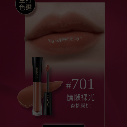
701
#
慵懶裸光
杏桃粉棕