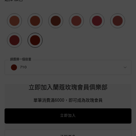
Selected
701, 1 of 8
Selected
702, 2 of 8
Selected
703, 3 of 8
Selected
706, 4 of 8
Selected
707, 5 of 8
Selected
708, 6 of 8
Selected
709, 7 of 8
Selected
710, 8 of 8
請選擇一個容量
Select a 顏色 for 絕對完美琉光唇釉
710
立即加入蘭蔻玫瑰會員俱樂部
單筆消費滿6000，即可成為玫瑰會員
立即加入