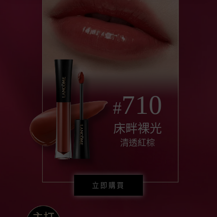
710
#
床畔裸光
清透紅棕
立即購買