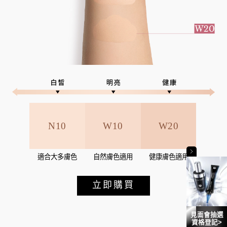
N10
W10
W20
適合大多膚色
自然膚色適用
健康膚色適用
立即購買
見面會抽選
資格登記>