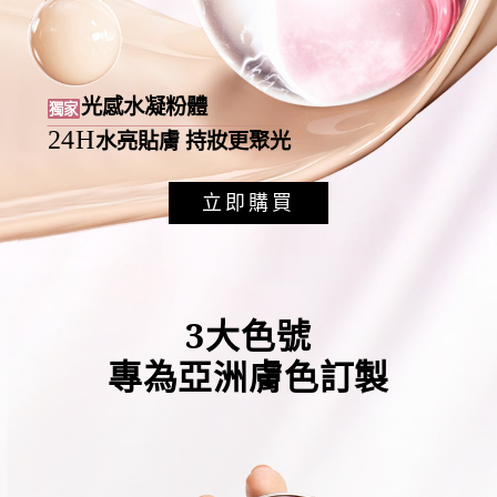
光感水凝粉體
獨家
24H
水亮貼膚 持妝更聚光
立即購買
3大色號
專為亞洲膚色訂製