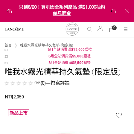
只到8/20！買肌因全系列產品 滿$1,000抽粉
絲見面會
0
0 product in car
購
物
Main content
車
首頁
唯我水霧光精華持久氣墊 (限定版)
8月全站消費滿$13,000贈禮
8月全站消費滿$5,000贈禮
8月全站消費滿$8,500贈禮
唯我水霧光精華持久氣墊 (限定版)
0/5
(0)
—
撰寫評論
NT$2,050
新品上市