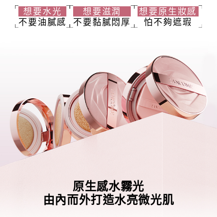
想要水光
想要滋潤
想要原生妝感
不要油膩感
不要黏膩悶厚
怕不夠遮瑕
原生感水霧光
由內而外打造水亮微光肌