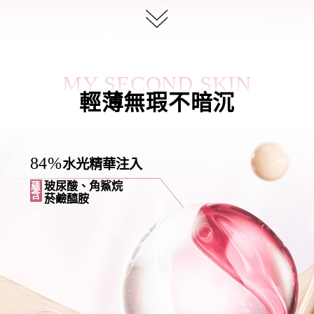
MY SECOND SKIN
輕薄無瑕不暗沉
84%
水光精華注入
玻尿酸、角鯊烷
蘊
含
菸鹼醯胺