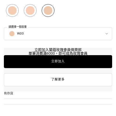
Selected
W10, 1 of 3
Selected
N10, 2 of 3
Selected
W20, 3 of 3
請選擇一個容量
Select a 顏色 for 唯我水霧光精華持久氣墊 (限定版)
W20
立即加入蘭蔻玫瑰會員俱樂部
單筆消費滿6000，即可成為玫瑰會員
立即加入
了解更多
有存貨