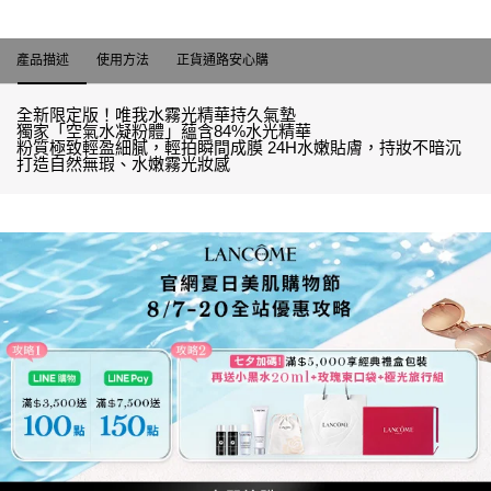
產品描述
產品描述
使用方法
正貨通路安心購
全新限定版！唯我水霧光精華持久氣墊
獨家「空氣水凝粉體」蘊含84%水光精華
粉質極致輕盈細膩，輕拍瞬間成膜 24H水嫩貼膚，持妝不暗沉
打造自然無瑕、水嫩霧光妝感
全新唯我水霧光精華持久氣墊​