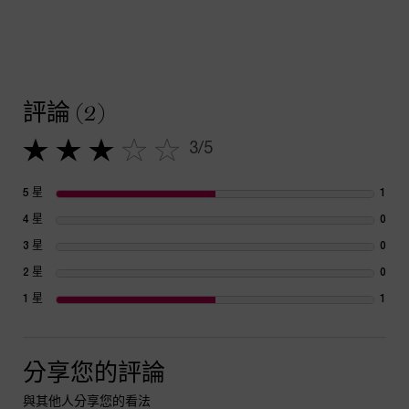
PDP Tabs
PDP Reviews
評論 (2)
3/5
3 out of 5 stars.
5 星
1
1 re
4 星
0
1 re
3 星
0
1 re
2 星
0
1 re
1 星
1
1 re
分享您的評論
與其他人分享您的看法