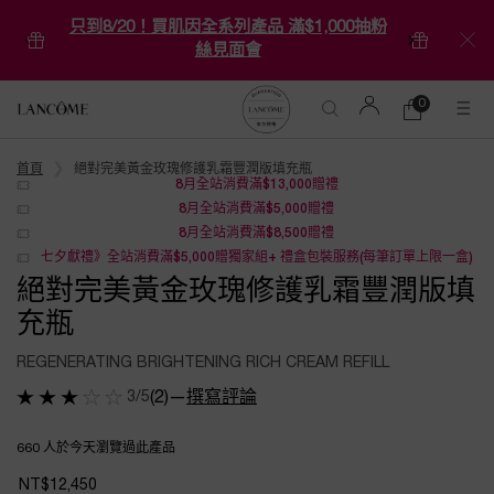
只到8/20！買肌因全系列產品 滿$1,000抽粉
絲見面會
0
0 product in ca
購
物
Main content
車
首頁
絕對完美黃金玫瑰修護乳霜豐潤版填充瓶
8月全站消費滿$13,000贈禮
8月全站消費滿$5,000贈禮
8月全站消費滿$8,500贈禮
七夕獻禮》全站消費滿$5,000贈獨家組+ 禮盒包裝服務(每筆訂單上限一盒)
絕對完美黃金玫瑰修護乳霜豐潤版填
充瓶
REGENERATING BRIGHTENING RICH CREAM REFILL
3/5
(2)
—
撰寫評論
660 人於今天瀏覽過此產品
NT$12,450