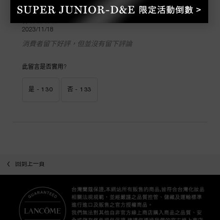
匿名
1 out of 5 stars.
1/5
2023/11/18
消費者留下好評，但並沒有留下評論
此留言是否實用?
是 -
130
否 -
133
最近瀏覽
使用方法
回到上一頁