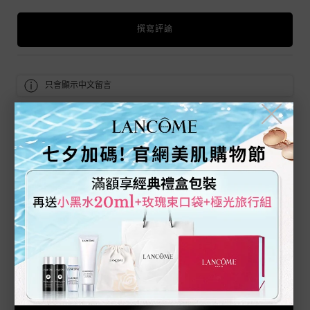
撰寫評論
只會顯示中文留言
╳
匿名
5 out of 5 stars.
5/5
2023/11/26
消費者留下好評，但並沒有留下評論
此留言是否實用?
是 -
130
否 -
125