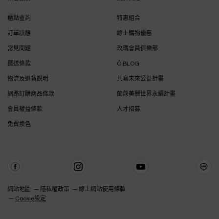
櫃點查詢
特惠組合
訂單狀態
線上購物優惠
常見問題
玫瑰會員俱樂部
運送條款
Ô BLOG
物流及退貨說明
共寫未來公益計畫
網路訂購商品條款
蘭蔻美麗世界永續計畫
會員權益條款
人才招募
免費換色
網站地圖
隱私權政策
線上網站使用條款
Cookie設定