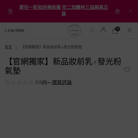
買任一彩妝送美妝蛋 任二加贈林三益刷具正
貨
0
0 product in ca
購
物
Main content
車
首頁
【官網獨家】新品妝前乳+發光粉氣墊
【官網獨家】新品妝前乳+發光粉
氣墊
0/5
(0)
—
撰寫評論