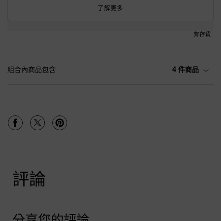
了解更多
有存貨
組合內商品包含
4 件商品
PDP Tabs
PDP Product Social Links Mobile
分享於 Facebook
分享於 Twitter
分享於 Pinterest
PDP Reviews
評論