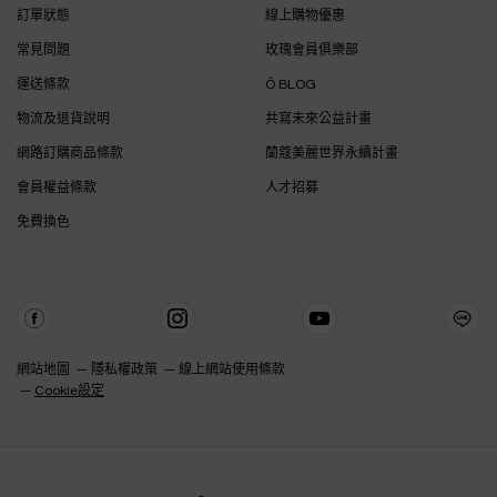
訂單狀態
線上購物優惠
常見問題
玫瑰會員俱樂部
運送條款
Ô BLOG
物流及退貨說明
共寫未來公益計畫
網路訂購商品條款
蘭蔻美麗世界永續計畫
會員權益條款
人才招募
免費換色
網站地圖
隱私權政策
線上網站使用條款
Cookie設定