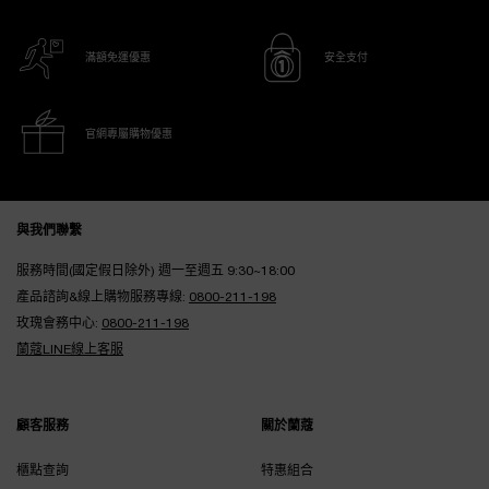
滿額免運優惠
安全支付
官網專屬購物優惠
Footer navigation
與我們聯繫
服務時間(國定假日除外) 週一至週五 9:30~18:00
產品諮詢&線上購物服務專線:
0800-211-198
玫瑰會務中心:
0800-211-198
蘭蔻LINE線上客服
顧客服務
關於蘭蔻
櫃點查詢
特惠組合