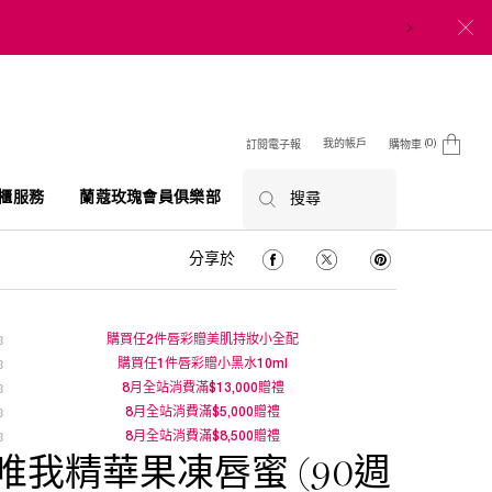
0
我的帳戶
訂閱電子報
購物車
0 product in cart
櫃服務
蘭蔻玫瑰會員俱樂部
搜尋
分享於 Facebook
分享於 Twitter
分享於 Pinterest
分享於
購買任2件唇彩贈美肌持妝小全配
購買任1件唇彩贈小黑水10ml
8月全站消費滿$13,000贈禮
8月全站消費滿$5,000贈禮
8月全站消費滿$8,500贈禮
唯我精華果凍唇蜜 (90週