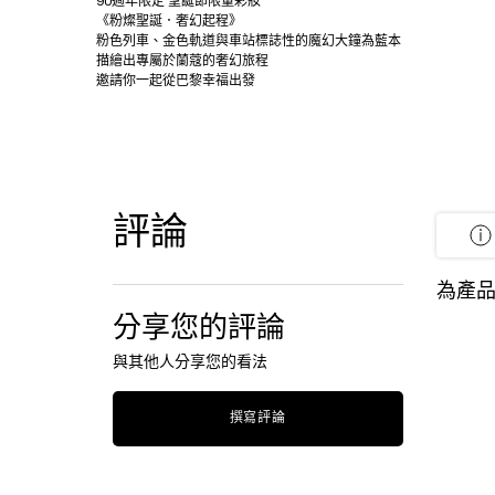
90週年限定 聖誕節限量彩妝
《粉燦聖誕．奢幻起程》
粉色列車、金色軌道與車站標誌性的魔幻大鐘為藍本
描繪出專屬於蘭蔻的奢幻旅程
邀請你一起從巴黎幸福出發
評論
產品評論
為產品
分享您的評論
與其他人分享您的看法
撰寫評論