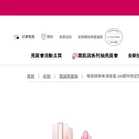
訂單查詢
櫃點
需要協助
官網購物專屬優惠
見面會活動主頁
買肌因系列抽見面會​
全新
Main content
首頁
彩妝
聖誕限量版
唯我精華果凍唇蜜 (90週年限定