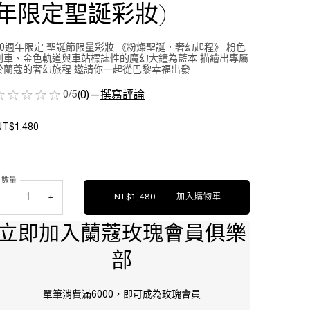
年限定聖誕彩妝)
90週年限定 聖誕節限量彩妝 《粉燦聖誕．奢幻起程》 粉色
列車、金色軌道與車站標誌性的魔幻大鐘為藍本 描繪出專屬
於蘭蔻的奢幻旅程 邀請你一起從巴黎幸福出發
0/5
(0)
—
撰寫評論
NT$1,480
數量
−
+
NT$1,480
―
加入購物車
唯我精華果凍唇蜜 (9
立即加入蘭蔻玫瑰會員俱樂
部
單筆消費滿6000，即可成為玫瑰會員