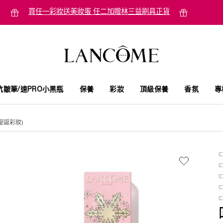
買任一彩妝送美妝蛋 任二加贈林三益刷具正貨
抗皺筆/速PRO小黑瓶
保養
彩妝
頂級保養
香氛
專
聖誕彩妝)