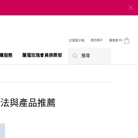
0
我的帳戶
訂閱電子報
購物車
0 product in cart
櫃服務
蘭蔻玫瑰會員俱樂部
搜尋
用法與產品推薦