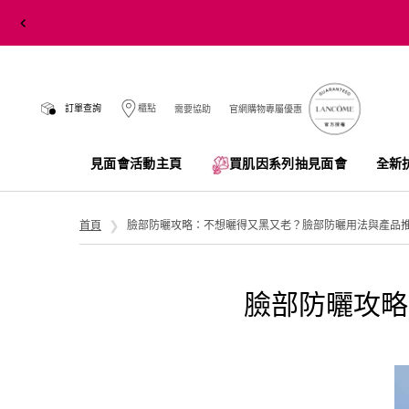
訂單查詢
櫃點
需要協助
官網購物專屬優惠
見面會活動主頁
買肌因系列抽見面會​
全新
Main content
首頁
臉部防曬攻略：不想曬得又黑又老？臉部防曬用法與產品
臉部防曬攻略