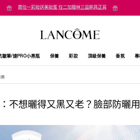
買任一彩妝送美妝蛋 任二加贈林三益刷具正貨
抗皺筆/速PRO小黑瓶
保養
彩妝
頂級保養
香氛
專
推薦
：不想曬得又黑又老？臉部防曬