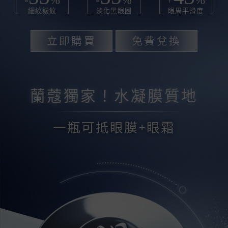
-
%
-
%
+
%
細紋皺紋
淡化黑眼圈
眼周平滑度
立即購買
免費兌換
蘭蔻獨家！水凝膜質地
一瓶可抵眼膜+眼霜