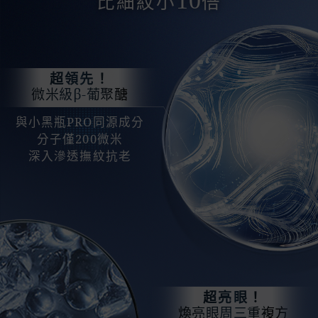
10
比細紋小
倍
超領先！
微米級β-葡聚醣
與小黑瓶PRO同源成分
分子僅200微米
深入滲透撫紋抗老
超亮眼！
煥亮眼周三重複方