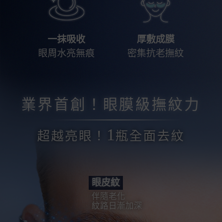
一抹吸收
厚敷成膜
眼周水亮無痕
密集抗老撫紋
業界首創！眼膜級撫紋力
1
超越亮眼！
瓶全面去紋
眼皮紋
伴隨老化
紋路日漸加深