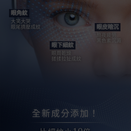
眼角紋
大笑大哭
眼皮暗沉
眼尾擠壓成紋
熬夜疲勞
黑色素沉澱
眼下細紋
眼周乾燥
搓揉拉扯成紋
全新成分添加！