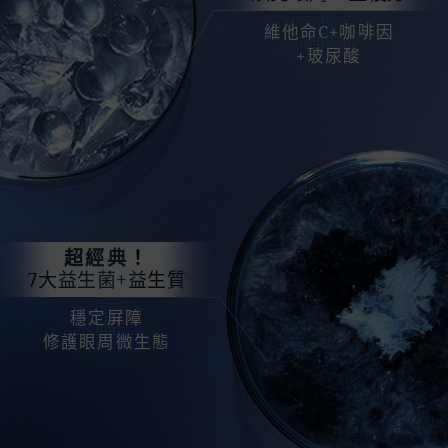
維他命C+咖啡因
+玻尿酸
超經典！
7大益生菌+益生質
穩定屏障
修護眼周微生態