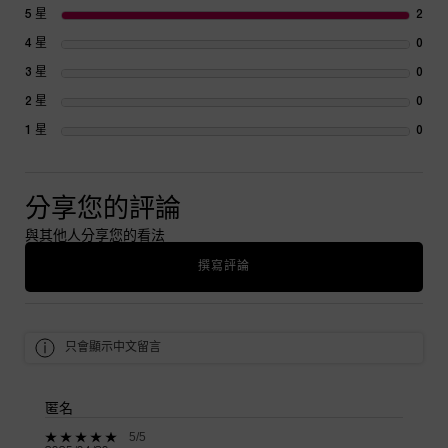
5 星
2
2 re
4 星
0
1 re
3 星
0
1 re
2 星
0
1 re
1 星
0
1 re
分享您的評論
與其他人分享您的看法
撰寫評論
只會顯示中文留言
匿名
5 out of 5 stars.
5/5