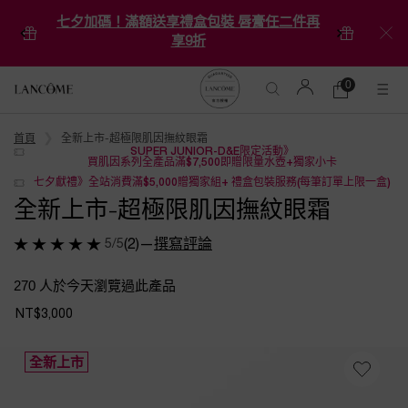
買任一彩妝送美妝蛋 任二加贈林三益刷具正
貨
0
0 product in car
購
物
Main content
車
首頁
全新上市-超極限肌因撫紋眼霜
SUPER JUNIOR-D&E限定活動》
買肌因系列全產品滿$7,500即贈限量水壺+獨家小卡
七夕獻禮》全站消費滿$5,000贈獨家組+ 禮盒包裝服務(每筆訂單上限一盒)
全新上市-超極限肌因撫紋眼霜
5/5
(2)
—
撰寫評論
270 人於今天瀏覽過此產品
NT$3,000
全新上市