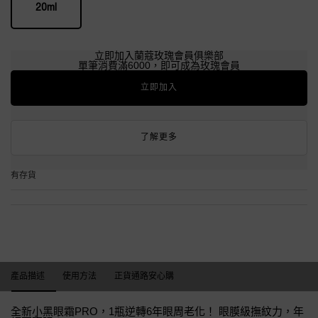
20ml
Selected
, 1 of 1
立即加入蘭蔻玫瑰會員俱樂部
單筆消費滿6000，即可成為玫瑰會員
立即加入
了解更多
有存貨
產品描述
產品描述
使用方法
正貨通路安心購
全新小黑眼霜PRO，1瓶逆轉6年眼周老化！ 眼膜級撫紋力，年