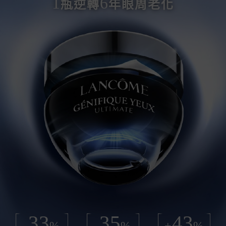
1
6
瓶逆轉
年眼周老化
33
35
43