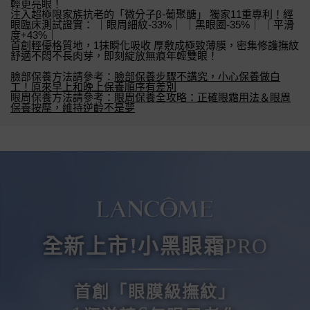
輕更亮眼！
注入超極限家族抗老的「微分子β-葡聚醣」 獨家11重專利！經
眼臨床測試證實： ｜眼周細紋-33%｜ ｜黑眼圈-35%｜ ｜平滑
度+43%｜
首創輕優格質地，1抹瞬化吸收 厚敷成極致薄膜，密集修護撫紋
舒適不悶不長肉芽，即刻綻放無痕年輕雙眼！
臉部保養方法請參考：
臉部保養步驟不講究，小心保養做白
工！原來早上和晚上保養順序有差別
眼周保養方法請參考：
眼周保養全攻略：正確眼霜用法＆眼周
保養按摩，維持逆齡不是夢
全新上市-超極限肌因撫紋眼霜(FG+BOM)
全新上市!小黑眼霜
PRO
首創「眼膜級撫紋」