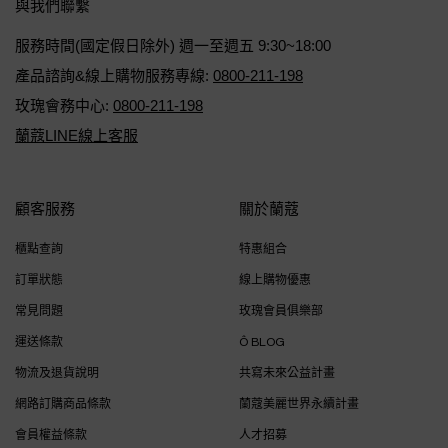
與我們聯繫
服務時間(國定假日除外) 週一至週五 9:30~18:00
產品諮詢&線上購物服務專線:
0800-211-198
玫瑰會務中心:
0800-211-198
蘭蔻LINE線上客服
顧客服務
關於蘭蔻
櫃點查詢
特惠組合
訂單狀態
線上購物優惠
常見問題
玫瑰會員俱樂部
運送條款
Ô BLOG
物流及退貨說明
共寫未來公益計畫
網路訂購商品條款
蘭蔻美麗世界永續計畫
會員權益條款
人才招募