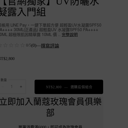
【官網獨家】UV防曬水
凝露入門組
結帳用 LINE Pay，一鍵下單超方便 超輕盈UV水凝露SPF50
PA++++ 30ML(正產品) 超輕盈UV 水凝露SPF50 PA++++
完整說明
10ML 超極限肌因精華露 10ML 價 ...
(0)
—
0/5
撰寫評論
NT$2,800
數量
−
+
NT$2,800
―
選購這個組合
【官網獨家】UV防
立即加入蘭蔻玫瑰會員俱樂
部
單筆消費滿6000，即可成為玫瑰會員