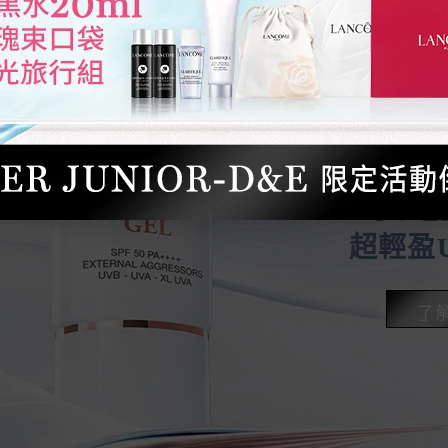
超水感
UV E
超輕盈U
了