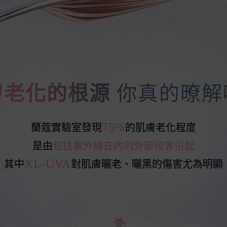
膚老化的根源
你真的暸解
75%
蘭蔻實驗室發現
的肌膚老化程度
是由
包括紫外線在內的外部侵害引起
XL-UVA
其中
對肌膚曬老、曬黑的傷害尤為明顯