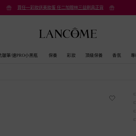
買任一彩妝送美妝蛋 任二加贈林三益刷具正貨
抗皺筆/速PRO小黑瓶
保養
彩妝
頂級保養
香氛
專