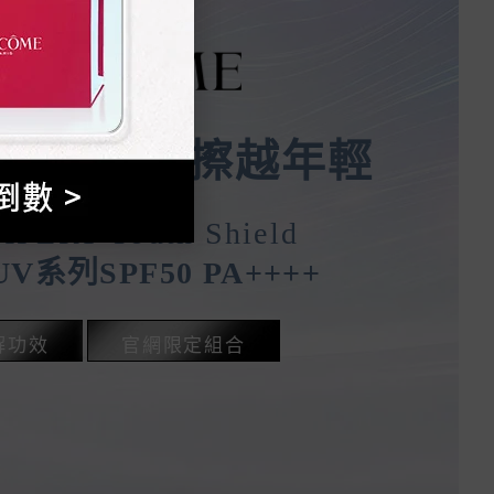
 高防護 越擦越年輕
XPERT Youth Shield
V系列SPF50 PA++++
解功效
官網限定組合