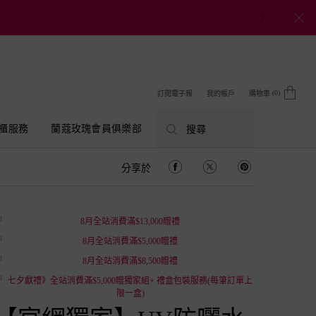
0
訂閱電子報
我的帳戶
購物車
0 product in cart
櫃服務
蘭蔻玫瑰會員俱樂部
搜尋
分享於
分享於 Facebook
分享於 Twitter
分享於 Pinterest
8月全站消費滿$13,000贈禮
8月全站消費滿$5,000贈禮
8月全站消費滿$8,500贈禮
七夕獻禮》全站消費滿$5,000贈獨家組+ 禮盒包裝服務(每筆訂單上
限一盒)