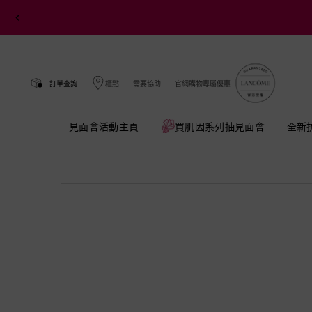
訂單查詢
櫃點
需要協助
官網購物專屬優惠
見面會活動主頁
買肌因系列抽見面會​
全新
Main content