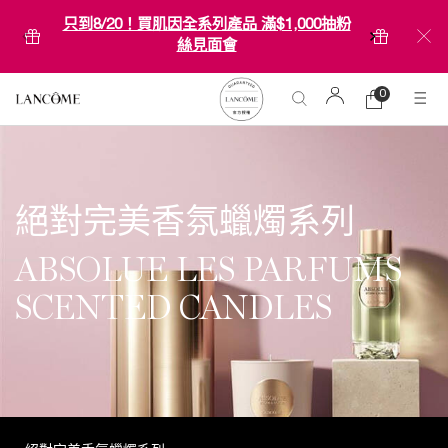
只到8/20！買肌因全系列產品 滿$1,000抽粉
絲見面會
0
0 product in ca
購
物
Main content
車
絕對完美香氛蠟燭系列
ABSOLUE LES PARFUMS
SCENTED CANDLES