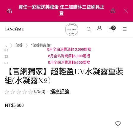
買任一彩妝送美妝蛋 任二加贈林三益刷具正
貨
0
0 product in ca
購
物
Main content
車
...
保養
*保養特惠組*
8月全站消費滿$13,000贈禮
8月全站消費滿$5,000贈禮
8月全站消費滿$8,500贈禮
【官網獨家】超輕盈UV水凝露重裝
組(水凝露X2)
0/5
(0)
—
撰寫評論
NT$5,600