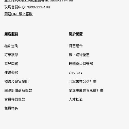
產品諮詢&線上購物服務專線:
0800-211-198
玫瑰會務中心:
0800-211-198
蘭蔻LINE線上客服
顧客服務
關於蘭蔻
櫃點查詢
特惠組合
訂單狀態
線上購物優惠
常見問題
玫瑰會員俱樂部
運送條款
Ô BLOG
物流及退貨說明
共寫未來公益計畫
網路訂購商品條款
蘭蔻美麗世界永續計畫
會員權益條款
人才招募
免費換色